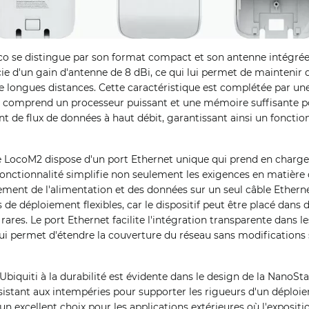
o se distingue par son format compact et son antenne intégrée.
ficie d'un gain d'antenne de 8 dBi, ce qui lui permet de maintenir
e longues distances. Cette caractéristique est complétée par un
ui comprend un processeur puissant et une mémoire suffisante 
t de flux de données à haut débit, garantissant ainsi un fonctio
le LocoM2 dispose d'un port Ethernet unique qui prend en charge
fonctionnalité simplifie non seulement les exigences en matière
ent de l'alimentation et des données sur un seul câble Ethernet
de déploiement flexibles, car le dispositif peut être placé dans d
rares. Le port Ethernet facilite l'intégration transparente dans l
qui permet d'étendre la couverture du réseau sans modifications 
Ubiquiti à la durabilité est évidente dans le design de la NanoSt
ésistant aux intempéries pour supporter les rigueurs d'un déploie
un excellent choix pour les applications extérieures où l'exposit