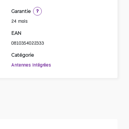
Garantie
?
24 mois
EAN
0810354022333
Catégorie
Antennes Intégrées