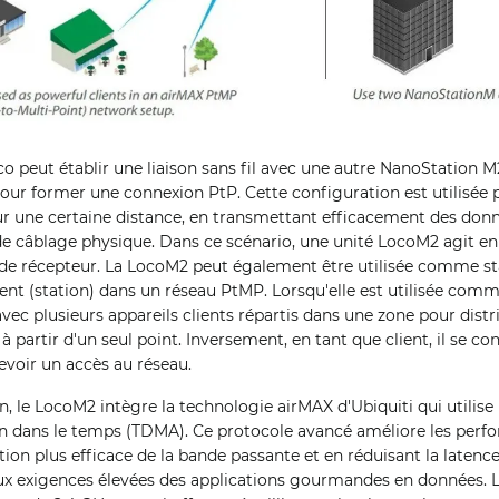
 peut établir une liaison sans fil avec une autre NanoStation M
our former une connexion PtP. Cette configuration est utilisée p
r une certaine distance, en transmettant efficacement des donn
de câblage physique. Dans ce scénario, une unité LocoM2 agit en
t de récepteur. La LocoM2 peut également être utilisée comme st
nt (station) dans un réseau PtMP. Lorsqu'elle est utilisée comme
ec plusieurs appareils clients répartis dans une zone pour distri
 à partir d'un seul point. Inversement, en tant que client, il se c
evoir un accès au réseau.
n, le LocoM2 intègre la technologie airMAX d'Ubiquiti qui utilise
ion dans le temps (TDMA). Ce protocole avancé améliore les per
ion plus efficace de la bande passante et en réduisant la latence 
x exigences élevées des applications gourmandes en données. L