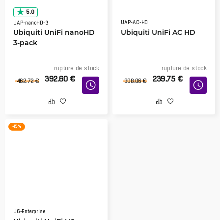
5.0
UAP-AC-HD
UAP-nanoHD-3
Ubiquiti UniFi nanoHD
Ubiquiti UniFi AC HD
3-pack
rupture de stock
rupture de stock
392.60
€
239.75
€
462.72
€
308.06
€
-15 %
U6-Enterprise