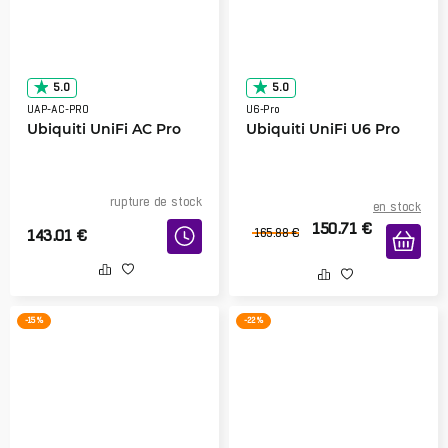
5.0
5.0
UAP-AC-PRO
U6-Pro
Ubiquiti UniFi AC Pro
Ubiquiti UniFi U6 Pro
rupture de stock
en stock
150.71
€
143.01
€
165.88
€
-15 %
-22 %