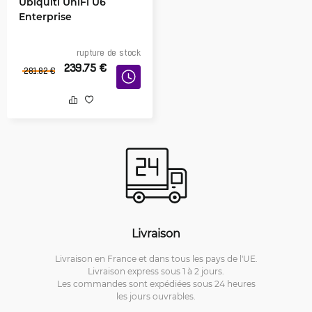
Ubiquiti UniFi U6
Enterprise
rupture de stock
239.75
€
281.82
€
Livraison
Livraison en France et dans tous les pays de l'UE.
Livraison express sous 1 à 2 jours.
Les commandes sont expédiées sous 24 heures
les jours ouvrables.