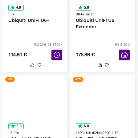
4.9
5.0
U6+
U6-Extender
Ubiquiti UniFi U6+
Ubiquiti UniFi U6
Extender
rupture de stock
en stock
114.90
€
175.99
€
-9 %
-27 %
5.0
5.0
U6-Pro
cAPGi-5HaxD2HaxD&EG12-EA