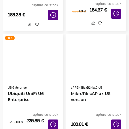
rupture de stock
rupture de stock
184.37
€
199.69
€
188.38
€
-15 %
U6-Enterprise
cAPGi-5HaxD2HaxD-US
Ubiquiti UniFi U6
MikroTik cAP ax US
Enterprise
version
rupture de stock
rupture de stock
239.89
€
282.00
€
108.01
€