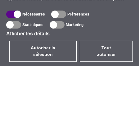
Nécessaires
Préférences
Statistiques
Marketing
Afficher les détails
Autoriser la
Tout
sélection
autoriser
FR
EUR
avec la TVA à 20%
,
France
Catalogue
À propos
Équipement d’Extérieur
Entreprise
Sans Fil
Marques