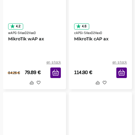
4.2
4.6
wAPG-5HaxD2HaxD
cAPGi-5HaxD2HaxD
MikroTik wAP ax
MikroTik cAP ax
en stock
en stock
79.89
€
114.90
€
84.26
€