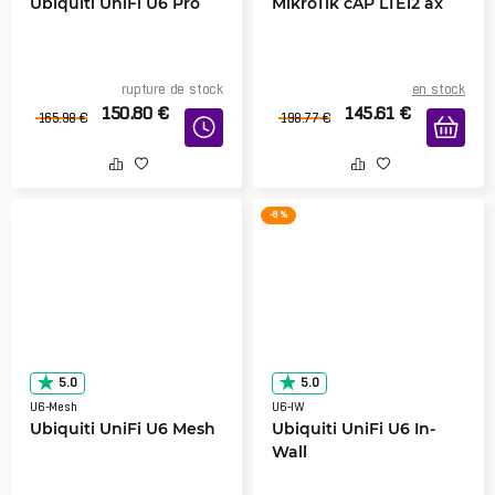
Ubiquiti UniFi U6 Pro
MikroTik cAP LTE12 ax
rupture de stock
en stock
150.80
€
145.61
€
165.98
€
198.77
€
-8 %
5.0
5.0
U6-Mesh
U6-IW
Ubiquiti UniFi U6 Mesh
Ubiquiti UniFi U6 In-
Wall