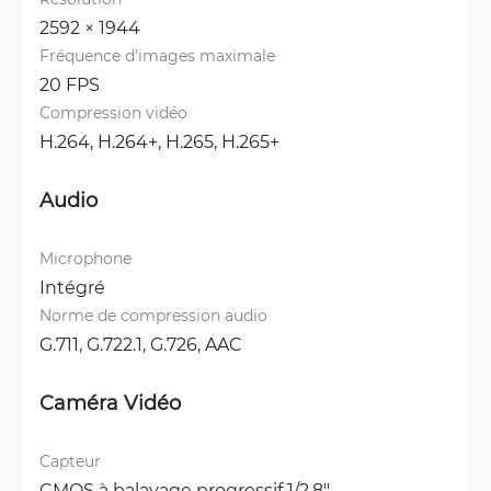
2592 × 1944
Fréquence d'images maximale
20 FPS
Compression vidéo
H.264, 
H.264+, 
H.265, 
H.265+
Audio
Microphone
Intégré
Norme de compression audio
G.711, 
G.722.1, 
G.726, 
AAC
Caméra Vidéo
Capteur
CMOS à balayage progressif 1/2.8"