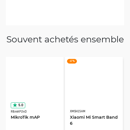
Souvent achetés ensemble
-17 %
5.0
XMSH15HM
RBmAP2nD
MikroTik mAP
Xiaomi Mi Smart Band
6