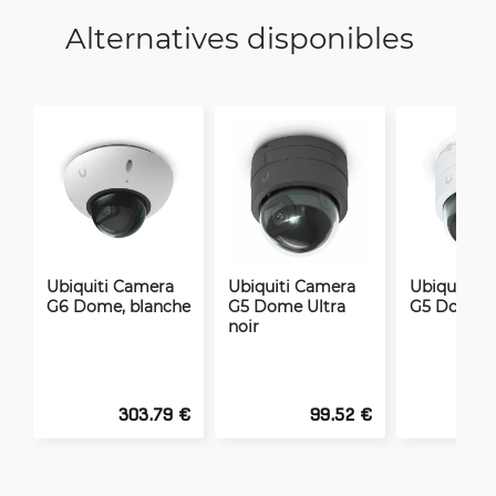
Alternatives disponibles
Ubiquiti Camera
Ubiquiti Camera
Ubiquiti C
G6 Dome, blanche
G5 Dome Ultra
G5 Dome U
noir
303.79 €
99.52 €