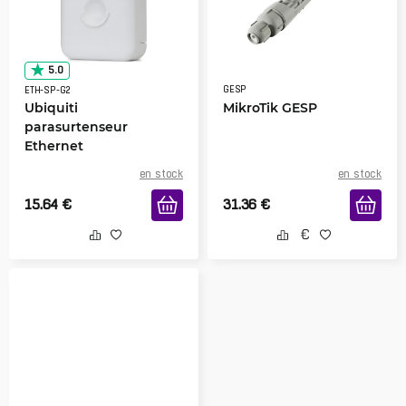
5.0
GESP
ETH-SP-G2
Ubiquiti
MikroTik GESP
parasurtenseur
Ethernet
en stock
en stock
15.64
€
31.36
€