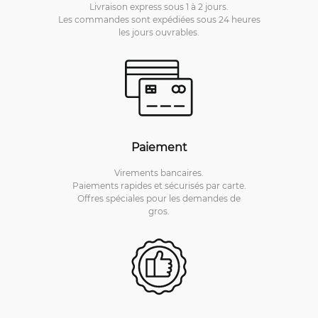
Livraison express sous 1 à 2 jours.
Les commandes sont expédiées sous 24 heures
les jours ouvrables.
Paiement
Virements bancaires.
Paiements rapides et sécurisés par carte.
Offres spéciales pour les demandes de
gros.