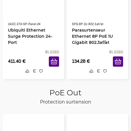
UACC-ETH-SP-Panel-24
SPG-8P-1U-802.3af/at
Ubiquiti Ethernet
Parasurtenseur
Surge Protection 24-
Ethernet 8P PoE 1U
Port
Gigabit 802.3af/at
en stock
en stock
411.40
€
134.28
€
PoE Out
Protection surtension