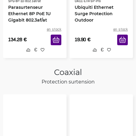
SPG-8P-1U-802.3af/at
UACC-ETH-SP-Pro
Parasurtenseur
Ubiquiti Ethernet
Ethernet 8P PoE 1U
Surge Protection
Gigabit 802.3af/at
Outdoor
en stock
en stock
134.28
€
19.90
€
Coaxial
Protection surtension