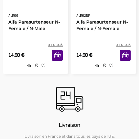
ALR06
ALR62NF
Alfa Parasurtenseur N-
Alfa Parasurtenseur N-
Female / N-Male
Female / N-Female
en stock
en stock
14.90
€
14.90
€
Livraison
Livraison en France et dans tous les pays de l'UE.