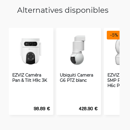
Alternatives disponibles
-
5
%
EZVIZ Caméra
Ubiquiti Camera
EZVIZ Cam
Pan & Tilt H9c 3K
G6 PTZ blanc
5MP Pan & 
H6c Pro 3
98.89 €
428.90 €