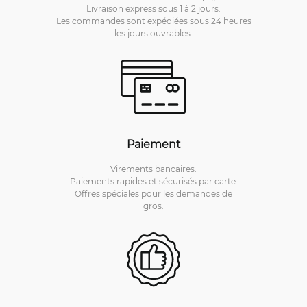
Livraison express sous 1 à 2 jours.
Les commandes sont expédiées sous 24 heures
les jours ouvrables.
Paiement
Virements bancaires.
Paiements rapides et sécurisés par carte.
Offres spéciales pour les demandes de
gros.