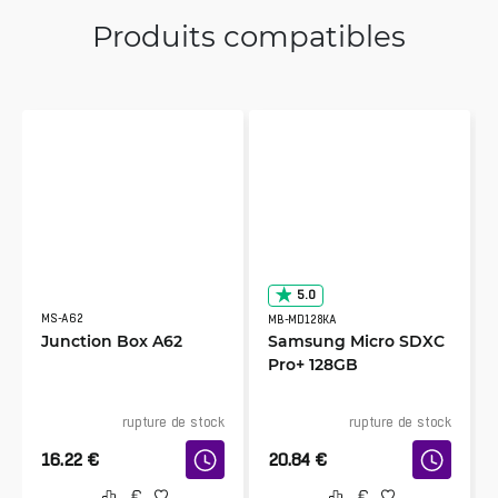
Produits compatibles
5.0
MS-A62
MB-MD128KA
Junction Box A62
Samsung Micro SDXC
Pro+ 128GB
rupture de stock
rupture de stock
16.22
€
20.84
€