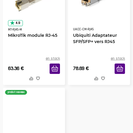
4.9
UACC-CM-RJ45
MT-RJ45-M
MikroTik module RJ-45
Ubiquiti Adaptateur
SFP/SFP+ vers RJ45
en stock
en stock
63.36
€
78.69
€
produit nouveau