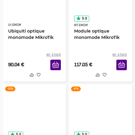
5.0
UI-SMOM
MT-SMOM
Ubiquiti optique
Module optique
monomode MikroTik
monomode MikroTik
en stock
en stock
90.04
€
117.05
€
-12 %
-8 %
5.0
5.0