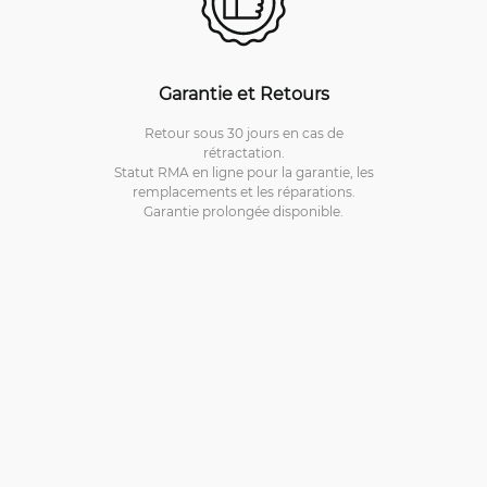
Garantie et Retours
Retour sous 30 jours en cas de
rétractation.
Statut RMA en ligne pour la garantie, les
remplacements et les réparations.
Garantie prolongée disponible.