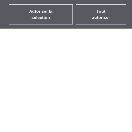
Autoriser la
Tout
sélection
autoriser
FR
EUR
avec la TVA à 20%
,
France
Catalogue
À propos
Équipement d’Extérieur
Entreprise
Sans Fil
Marques
Antennes Intégrées
Événements
WiFi 5
StarCoins
Câbles Pigtails
Contacts
Montures et supports
Termes et Conditions
Licences
Confidentialité