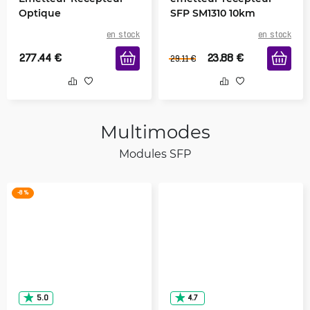
Optique
SFP SM1310 10km
en stock
en stock
277.44
€
23.88
€
29.11
€
Multimodes
Modules SFP
-8 %
5.0
4.7