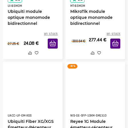
UI-BSMOM
MT-BSMOM
Ubiquiti module
MikroTik module
optique monomode
optique monomode
bidirectionnel
bidirectionnel
en stock
en stock
277.44
€
300.84
€
24.08
€
27.25
€
-18 %
UACC-UF-OM-XGS
NIS-GE-SFP-10KM-SM1310
Ubiquiti Fiber XG/XGS
Reyee 1G Module
Émetteur-Récepteur
émetteur-récepteur