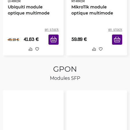
UI-MMOM
MT-MMOM
Ubiquiti module
MikroTik module
optique multimode
optique multimode
en stock
en stock
41.63
€
59.89
€
45.19
€
GPON
Modules SFP