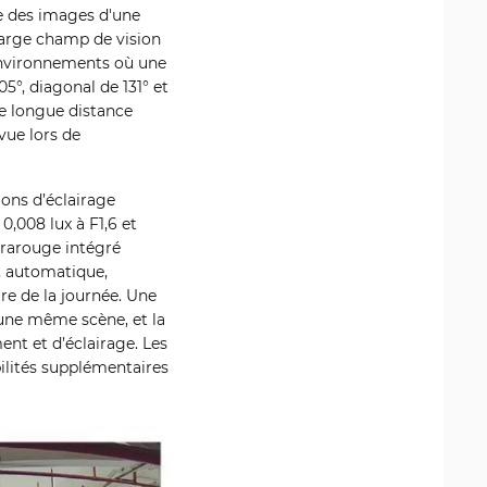
e des images d'une
large champ de vision
 environnements où une
5°, diagonal de 131° et
ne longue distance
vue lors de
ons d’éclairage
0,008 lux à F1,6 et
frarouge intégré
t, automatique,
re de la journée. Une
’une même scène, et la
nt et d’éclairage. Les
ilités supplémentaires