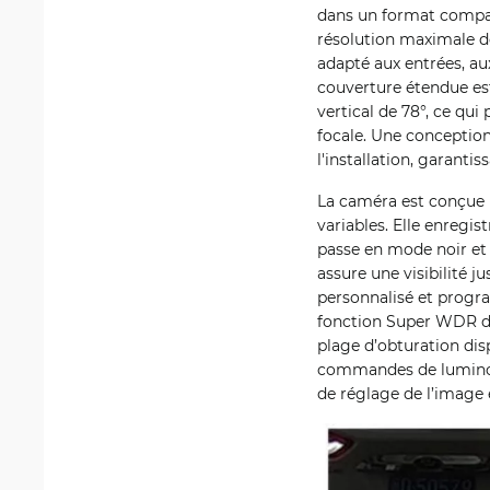
dans un format compac
résolution maximale de
adapté aux entrées, a
couverture étendue est
vertical de 78°, ce qu
focale. Une conception
l'installation, garant
La caméra est conçue p
variables. Elle enregis
passe en mode noir et 
assure une visibilité j
personnalisé et progra
fonction Super WDR de 
plage d’obturation dis
commandes de luminosit
de réglage de l’image 