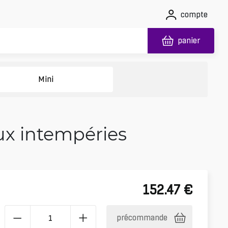
compte
panier
Mini
ux intempéries
152.47
€
précommande