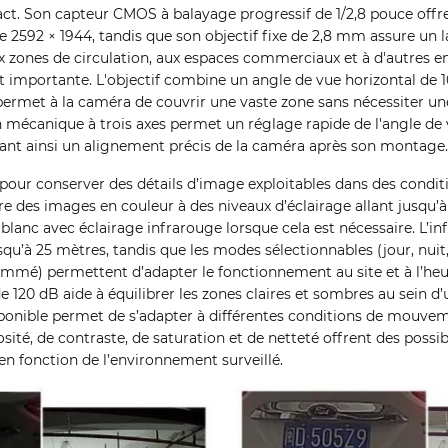
t. Son capteur CMOS à balayage progressif de 1/2,8 pouce offr
 2592 × 1944, tandis que son objectif fixe de 2,8 mm assure un 
ux zones de circulation, aux espaces commerciaux et à d'autres
 importante. L'objectif combine un angle de vue horizontal de 10
i permet à la caméra de couvrir une vaste zone sans nécessiter u
 mécanique à trois axes permet un réglage rapide de l'angle de 
issant ainsi un alignement précis de la caméra après son montage.
our conserver des détails d’image exploitables dans des conditi
tre des images en couleur à des niveaux d’éclairage allant jusqu’à 
blanc avec éclairage infrarouge lorsque cela est nécessaire. L’in
usqu’à 25 mètres, tandis que les modes sélectionnables (jour, nui
mmé) permettent d’adapter le fonctionnement au site et à l’heu
120 dB aide à équilibrer les zones claires et sombres au sein d
ponible permet de s’adapter à différentes conditions de mouveme
é, de contraste, de saturation et de netteté offrent des possib
en fonction de l’environnement surveillé.