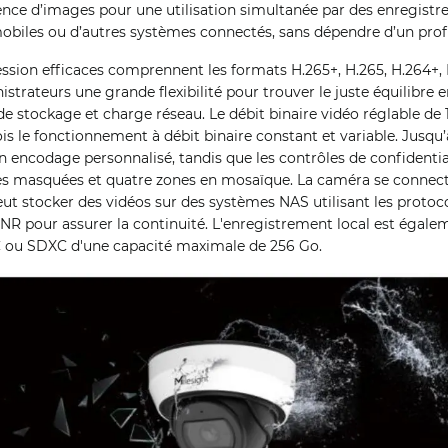
ence d’images pour une utilisation simultanée par des enregistre
 mobiles ou d’autres systèmes connectés, sans dépendre d’un profi
ssion efficaces comprennent les formats H.265+, H.265, H.264+,
istrateurs une grande flexibilité pour trouver le juste équilibre 
 de stockage et charge réseau. Le débit binaire vidéo réglable de
is le fonctionnement à débit binaire constant et variable. Jusqu’
n encodage personnalisé, tandis que les contrôles de confidenti
es masquées et quatre zones en mosaïque. La caméra se connect
eut stocker des vidéos sur des systèmes NAS utilisant les proto
NR pour assurer la continuité. L'enregistrement local est égalem
 ou SDXC d'une capacité maximale de 256 Go.