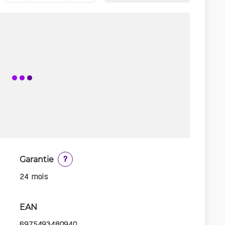
Garantie
?
24 mois
EAN
6975493480940