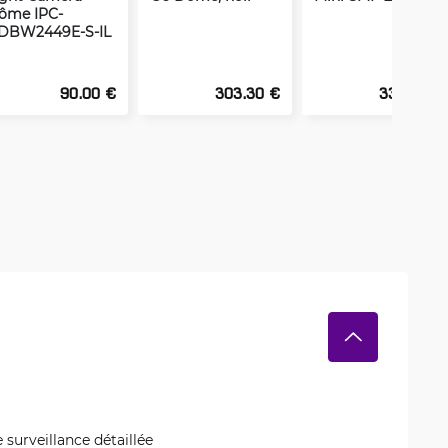
ôme IPC-
DBW2449E-S-IL
90.00 €
303.30 €
332.93 €
urveillance détaillée