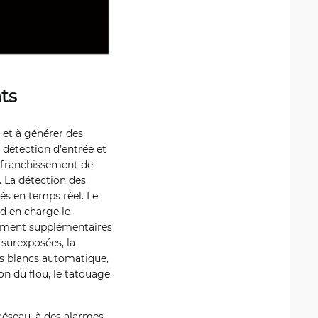
ts
s et à générer des
 détection d’entrée et
e franchissement de
. La détection des
nés en temps réel. Le
d en charge le
tement supplémentaires
surexposées, la
es blancs automatique,
ion du flou, le tatouage
éseau, à des alarmes