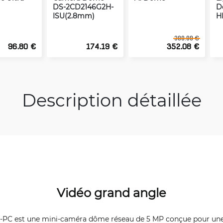
DS-2CD2146G2H-
D
ISU(2.8mm)
H
388.99 €
96.80 €
174.19 €
352.08 €
Description détaillée
Vidéo grand angle
-PC est une mini-caméra dôme réseau de 5 MP conçue pour une s