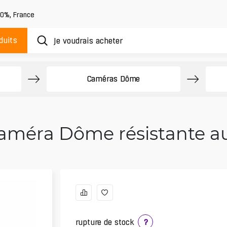
20%
,
France
duits
Caméras Dôme
améra Dôme résistante a
rupture de stock
?