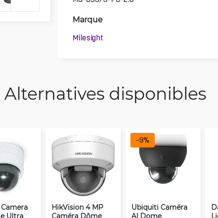
Marque
Milesight
Alternatives disponibles
-
9
%
i Camera
HikVision 4 MP
Ubiquiti Caméra
D
 Ultra
Caméra Dôme
AI Dome
L