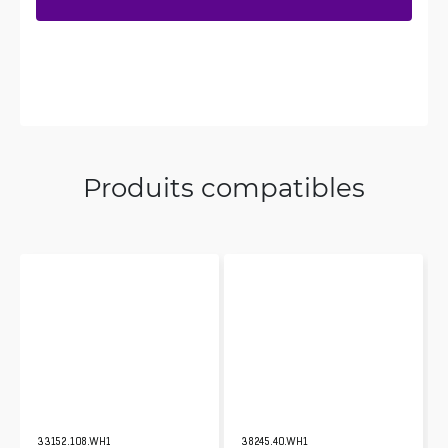
Produits compatibles
33152.108.WH1
38245.40.WH1