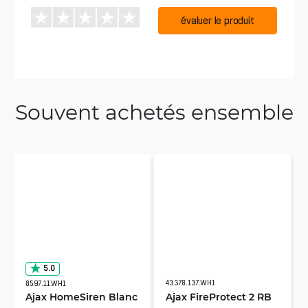
évaluer le produit
Souvent achetés ensemble
5.0
43378.137.WH1
8597.11.WH1
Ajax HomeSiren Blanc
Ajax FireProtect 2 RB