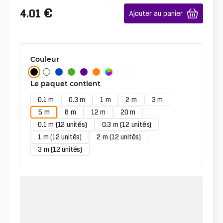
€
4.01
Ajouter au panier
Couleur
Le paquet contient
0.1 m
0.3 m
1 m
2 m
3 m
5 m
8 m
12 m
20 m
0.1 m (12 unités)
0.3 m (12 unités)
1 m (12 unités)
2 m (12 unités)
3 m (12 unités)