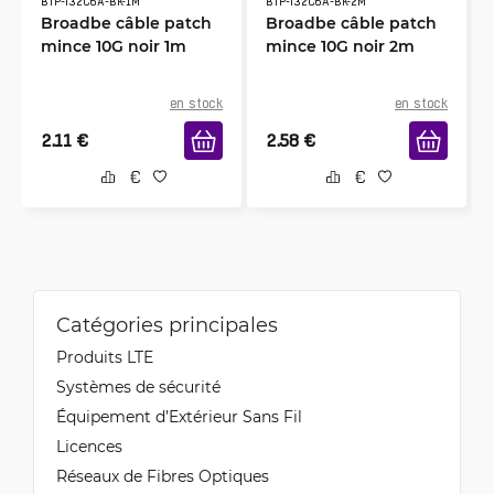
BTP-I32C6A-BK-1M
BTP-I32C6A-BK-2M
Broadbe câble patch
Broadbe câble patch
mince 10G noir 1m
mince 10G noir 2m
en stock
en stock
2.11
€
2.58
€
Catégories principales
Produits LTE
Systèmes de sécurité
Équipement d’Extérieur Sans Fil
Licences
Réseaux de Fibres Optiques