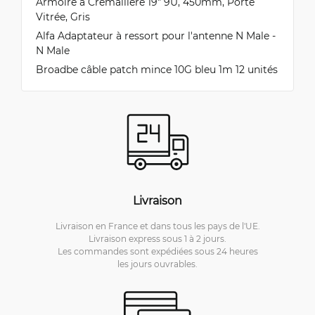
Armoire à Crémaillère 19" 9U, 450mm, Porte
Vitrée, Gris
Alfa Adaptateur à ressort pour l'antenne N Male -
N Male
Broadbe câble patch mince 10G bleu 1m 12 unités
Livraison
Livraison en France et dans tous les pays de l'UE.
Livraison express sous 1 à 2 jours.
Les commandes sont expédiées sous 24 heures
les jours ouvrables.