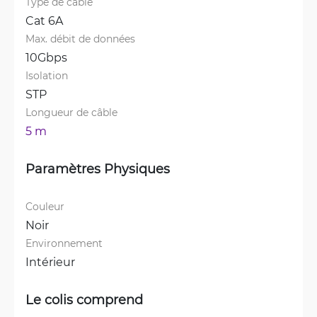
Type de câble
Cat 6A
Max. débit de données
10Gbps
Isolation
STP
Longueur de câble
5 m
Paramètres Physiques
Couleur
Noir
Environnement
Intérieur
Le colis comprend