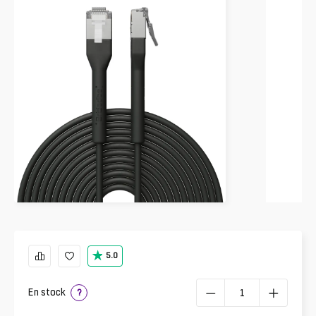
5.0
En stock
?