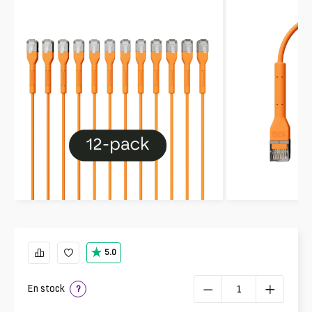
5.0
En stock
?