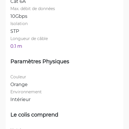
Cat 6A
Max. débit de données
10Gbps
Isolation
STP
Longueur de câble
0.1 m
Paramètres Physiques
Couleur
Orange
Environnement
Intérieur
Le colis comprend