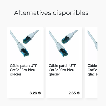
Alternatives disponibles
Câble patch UTP
Câble patch UTP
Câble patc
Cat5e 15m bleu
Cat5e 10m bleu
Cat5e 0.75
glacier
glacier
glacier
3.26 €
2.35 €