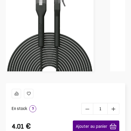
En stock
?
€
4.01
Ajouter au panier