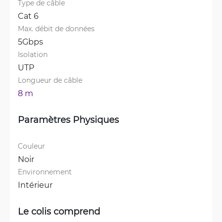
Type de câble
Cat 6
Max. débit de données
5Gbps
Isolation
UTP
Longueur de câble
8 m
Paramètres Physiques
Couleur
Noir
Environnement
Intérieur
Le colis comprend