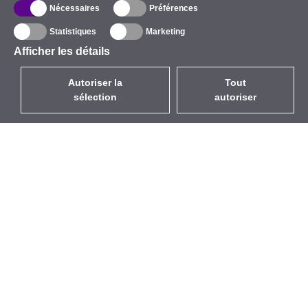
Nécessaires
Préférences
Statistiques
Marketing
Afficher les détails
Autoriser la
Tout
sélection
autoriser
FR
EUR
avec la TVA à 20%
,
France
Catalogue
À propos
Équipement d’Extérieur
Entreprise
Sans Fil
Marques
Antennes Intégrées
Événements
WiFi 5
StarCoins