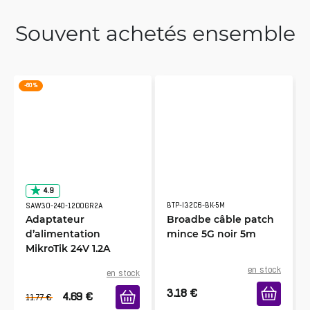
Souvent achetés ensemble
-60 %
4.9
BTP-I32C6-BK-5M
SAW30-240-1200GR2A
Adaptateur
Broadbe câble patch
d’alimentation
mince 5G noir 5m
MikroTik 24V 1.2A
en stock
en stock
3.18
€
4.69
€
11.77
€