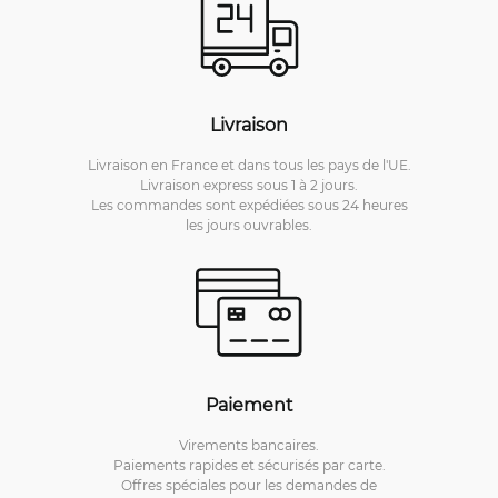
Livraison
Livraison en France et dans tous les pays de l'UE.
Livraison express sous 1 à 2 jours.
Les commandes sont expédiées sous 24 heures
les jours ouvrables.
Paiement
Virements bancaires.
Paiements rapides et sécurisés par carte.
Offres spéciales pour les demandes de