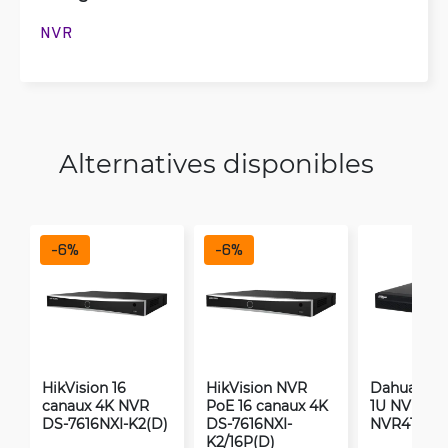
NVR
Alternatives disponibles
-
6
%
-
6
%
HikVision 16
HikVision NVR
Dahua 16-
canaux 4K NVR
PoE 16 canaux 4K
1U NVR
DS-7616NXI-K2(D)
DS-7616NXI-
NVR4116HS
K2/16P(D)