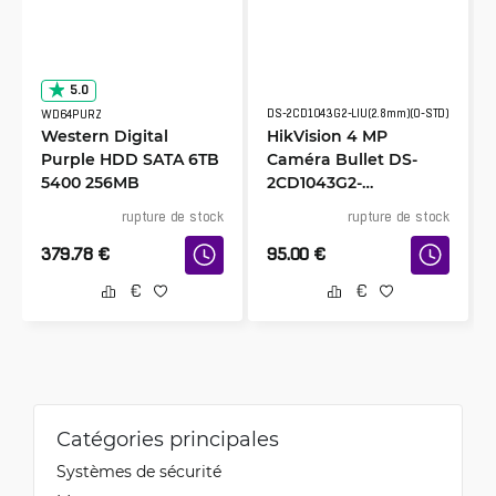
5.0
DS-2CD1043G2-LIU(2.8mm)(O-STD)
WD64PURZ
Western Digital
HikVision 4 MP
Purple HDD SATA 6TB
Caméra Bullet DS-
5400 256MB
2CD1043G2-
LIU(2.8mm)(O-STD)
rupture de stock
rupture de stock
379.78
€
95.00
€
Catégories principales
Systèmes de sécurité