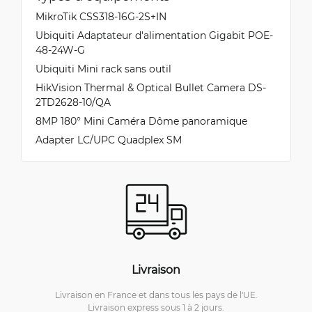
MikroTik CSS318-16G-2S+IN
Ubiquiti Adaptateur d'alimentation Gigabit POE-
48-24W-G
Ubiquiti Mini rack sans outil
HikVision Thermal & Optical Bullet Camera DS-
2TD2628-10/QA
8MP 180° Mini Caméra Dôme panoramique
Adapter LC/UPC Quadplex SM
Livraison
Livraison en France et dans tous les pays de l'UE.
Livraison express sous 1 à 2 jours.