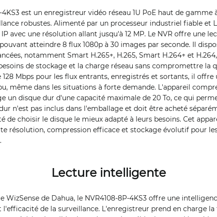
4KS3 est un enregistreur vidéo réseau 1U PoE haut de gamme 
lance robustes. Alimenté par un processeur industriel fiable et L
IP avec une résolution allant jusqu'à 12 MP. Le NVR offre une lec
ouvant atteindre 8 flux 1080p à 30 images par seconde. Il dispo
ncées, notamment Smart H.265+, H.265, Smart H.264+ et H.264, 
besoins de stockage et la charge réseau sans compromettre la q
128 Mbps pour les flux entrants, enregistrés et sortants, il offr
pu, même dans les situations à forte demande. L'appareil compr
e un disque dur d'une capacité maximale de 20 To, ce qui perme
dur n'est pas inclus dans l'emballage et doit être acheté séparé
lité de choisir le disque le mieux adapté à leurs besoins. Cet appar
ute résolution, compression efficace et stockage évolutif pour 
.
Lecture intelligente
gie WizSense de Dahua, le NVR4108-8P-4KS3 offre une intelligen
t l'efficacité de la surveillance. L'enregistreur prend en charge 