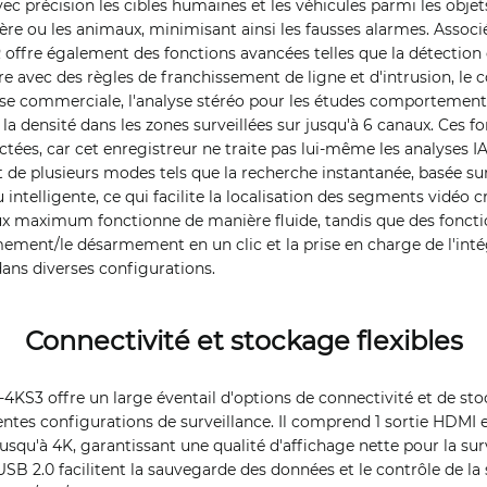
avec précision les cibles humaines et les véhicules parmi les objet
umière ou les animaux, minimisant ainsi les fausses alarmes. Asso
 offre également des fonctions avancées telles que la détection 
e avec des règles de franchissement de ligne et d'intrusion, le
yse commerciale, l'analyse stéréo pour les études comportementa
la densité dans les zones surveillées sur jusqu'à 6 canaux. Ces f
ées, car cet enregistreur ne traite pas lui-même les analyses IA.
nt de plusieurs modes tels que la recherche instantanée, basée s
u intelligente, ce qui facilite la localisation des segments vidéo cr
x maximum fonctionne de manière fluide, tandis que des fonction
mement/le désarmement en un clic et la prise en charge de l'int
dans diverses configurations.
Connectivité et stockage flexibles
S3 offre un large éventail d'options de connectivité et de stoc
rentes configurations de surveillance. Il comprend 1 sortie HDMI 
jusqu'à 4K, garantissant une qualité d'affichage nette pour la sur
USB 2.0 facilitent la sauvegarde des données et le contrôle de la 