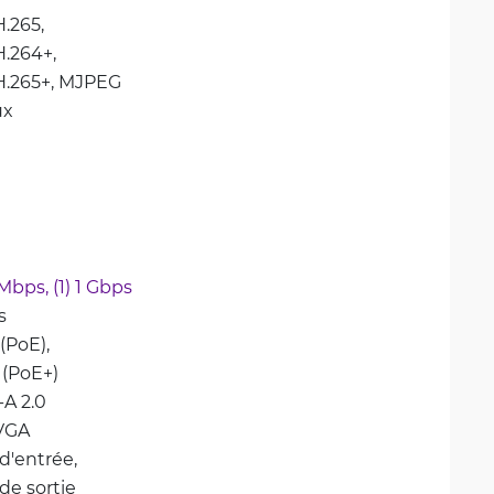
H.265, 
.264+, 
.265+, 
MJPEG
ux
 Mbps, 
(1) 1 Gbps
s
(PoE), 
 (PoE+)
-A 2.0
VGA
d'entrée, 
 de sortie