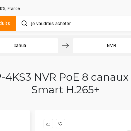
20%
,
France
duits
Dahua
NVR
4KS3 NVR PoE 8 canaux 1U
Smart H.265+