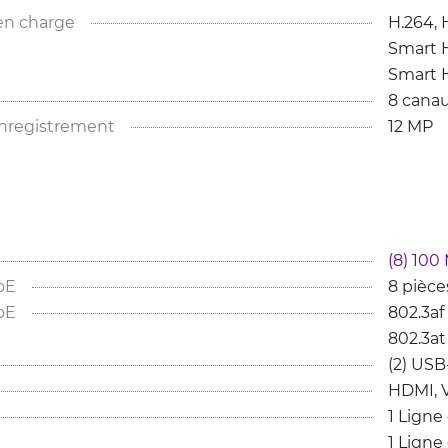
 en charge
H.264, 
Smart H
Smart H
8 cana
enregistrement
12 MP
(8) 100
oE
8 pièce
oE
802.3af 
802.3at
(2) USB
HDMI, 
1 Ligne 
1 Ligne