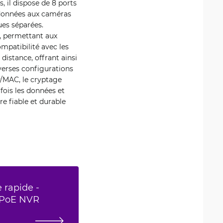
, il dispose de 8 ports
e données aux caméras
ques séparées.
, permettant aux
ompatibilité avec les
distance, offrant ainsi
iverses configurations
P/MAC, le cryptage
 fois les données et
e fiable et durable
 rapide -
 PoE NVR