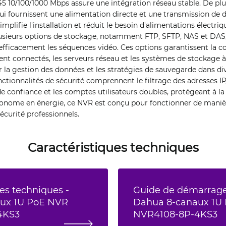
45 10/100/1000 Mbps assure une intégration réseau stable. De plus
qui fournissent une alimentation directe et une transmission d
implifie l'installation et réduit le besoin d'alimentations électri
plusieurs options de stockage, notamment FTP, SFTP, NAS et DAS
r efficacement les séquences vidéo. Ces options garantissent la c
nt connectés, les serveurs réseau et les systèmes de stockage à 
ur la gestion des données et les stratégies de sauvegarde dans d
onctionnalités de sécurité comprennent le filtrage des adresses I
de confiance et les comptes utilisateurs doubles, protégeant à la
conome en énergie, ce NVR est conçu pour fonctionner de manièr
écurité professionnels.
Caractéristiques techniques
es techniques -
Guide de démarrage
ux 1U PoE NVR
Dahua 8-canaux 1U
4KS3
NVR4108-8P-4KS3