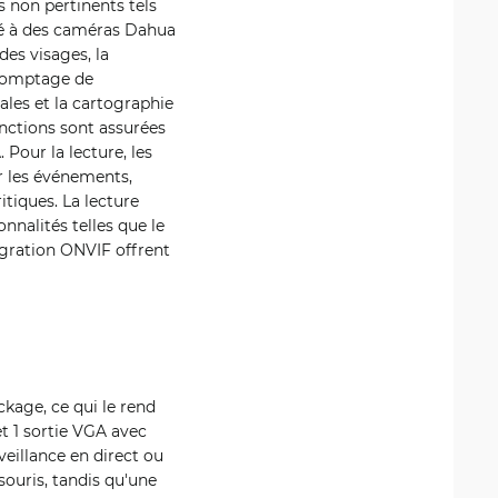
s non pertinents tels
cié à des caméras Dahua
des visages, la
 comptage de
les et la cartographie
onctions sont assurées
 Pour la lecture, les
ur les événements,
itiques. La lecture
nalités telles que le
égration ONVIF offrent
kage, ce qui le rend
et 1 sortie VGA avec
veillance en direct ou
souris, tandis qu'une