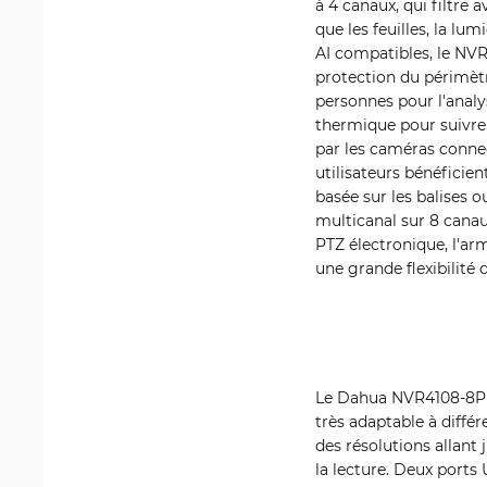
à 4 canaux, qui filtre 
que les feuilles, la l
AI compatibles, le NVR
protection du périmètr
personnes pour l'anal
thermique pour suivre 
par les caméras connect
utilisateurs bénéficie
basée sur les balises o
multicanal sur 8 canau
PTZ électronique, l'ar
une grande flexibilité 
Le Dahua NVR4108-8P-4K
très adaptable à diffé
des résolutions allant 
la lecture. Deux ports 