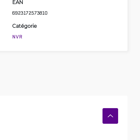
EAN
6923172573810
Catégorie
NVR