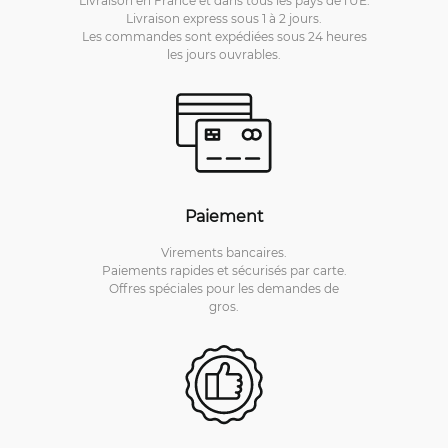
Livraison en France et dans tous les pays de l'UE.
Livraison express sous 1 à 2 jours.
Les commandes sont expédiées sous 24 heures
les jours ouvrables.
Paiement
Virements bancaires.
Paiements rapides et sécurisés par carte.
Offres spéciales pour les demandes de
gros.