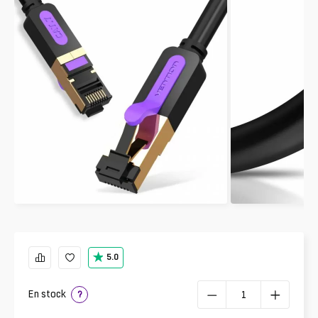
5.0
En stock
?