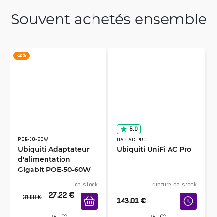
Souvent achetés ensemble
-12 %
5.0
POE-50-60W
UAP-AC-PRO
Ubiquiti Adaptateur
Ubiquiti UniFi AC Pro
d'alimentation
Gigabit POE-50-60W
en stock
rupture de stock
27.22
€
31.08
€
143.01
€