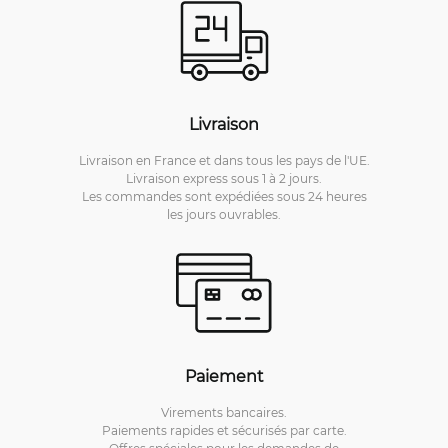
Livraison
Livraison en France et dans tous les pays de l'UE.
Livraison express sous 1 à 2 jours.
Les commandes sont expédiées sous 24 heures
les jours ouvrables.
Paiement
Virements bancaires.
Paiements rapides et sécurisés par carte.
Offres spéciales pour les demandes de