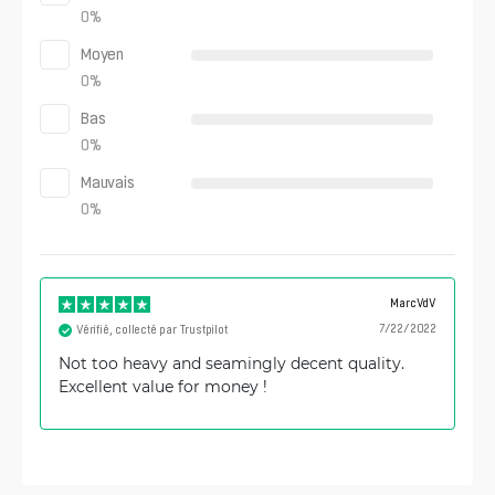
0
%
Moyen
0
%
Bas
0
%
Mauvais
0
%
MarcVdV
7/22/2022
Vérifié, collecté par Trustpilot
Not too heavy and seamingly decent quality.
Excellent value for money !