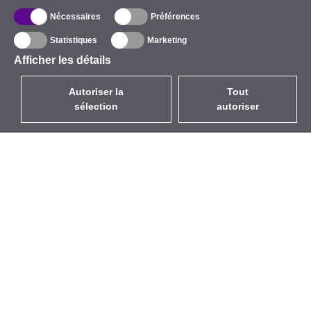
Nécessaires
Préférences
Statistiques
Marketing
Afficher les détails
Autoriser la
Tout
sélection
autoriser
FR
EUR
avec la TVA à 20%
,
France
Catalogue
À propos
Équipement d’Extérieur
Entreprise
Sans Fil
Marques
Antennes Intégrées
Événements