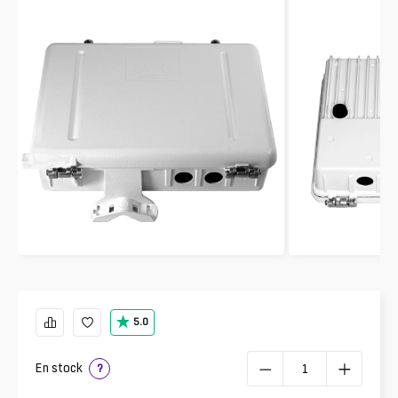
5.0
En stock
?