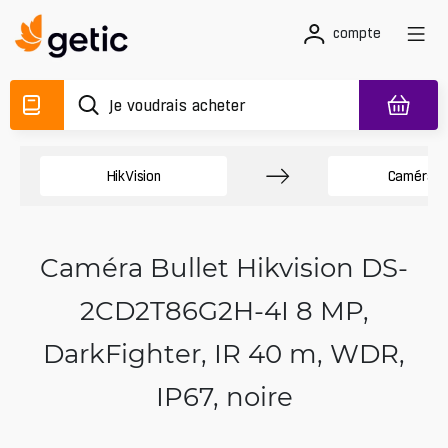
compte
HikVision
Caméras 
Caméra Bullet Hikvision DS-
2CD2T86G2H-4I 8 MP,
DarkFighter, IR 40 m, WDR,
IP67, noire