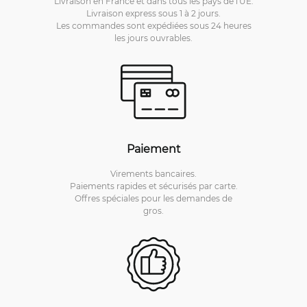
Livraison en France et dans tous les pays de l'UE.
Livraison express sous 1 à 2 jours.
Les commandes sont expédiées sous 24 heures
les jours ouvrables.
Paiement
Virements bancaires.
Paiements rapides et sécurisés par carte.
Offres spéciales pour les demandes de
gros.