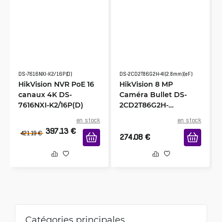
DS-7616NXI-K2/16P(D)
DS-2CD2T86G2H-4I(2.8mm)(eF)
HikVision NVR PoE 16
HikVision 8 MP
canaux 4K DS-
Caméra Bullet DS-
7616NXI-K2/16P(D)
2CD2T86G2H-
4I(2.8mm)
en stock
en stock
397.13
€
421.19
€
274.08
€
Catégories principales