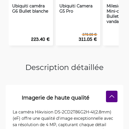
Ubiquiti caméra
Ubiquiti Camera
Milesight 
G6 Bullet blanche
G5 Pro
Mini-camé
Bullet anti-
vandalism
378.00 €
223.40 €
311.05 €
1
Description détaillée
Imagerie de haute qualité
La caméra Hikvision DS-2CD2T86G2H-4I(2.8mm)
(eF) offre une qualité d'image exceptionnelle avec
sa résolution de 4 MP, capturant chaque détail