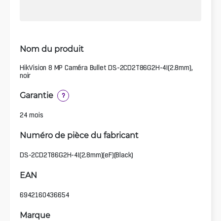
Nom du produit
HikVision 8 MP Caméra Bullet DS-2CD2T86G2H-4I(2.8mm),
noir
Garantie
?
24 mois
Numéro de pièce du fabricant
DS-2CD2T86G2H-4I(2.8mm)(eF)(Black)
EAN
6942160436654
Marque