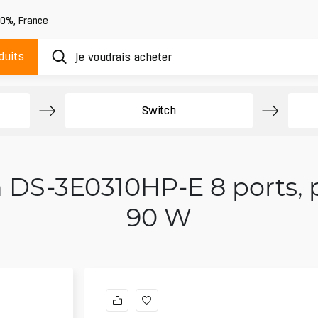
20%
,
France
duits
Switch
n DS-3E0310HP-E 8 ports, 
90 W