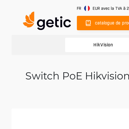
FR
EUR
avec la TVA à 
catalogue de pro
HikVision
Switch PoE Hikvisio