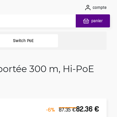
compte
panier
Switch PoE
portée 300 m, Hi-PoE
82.36
€
-6
%
87.35
€