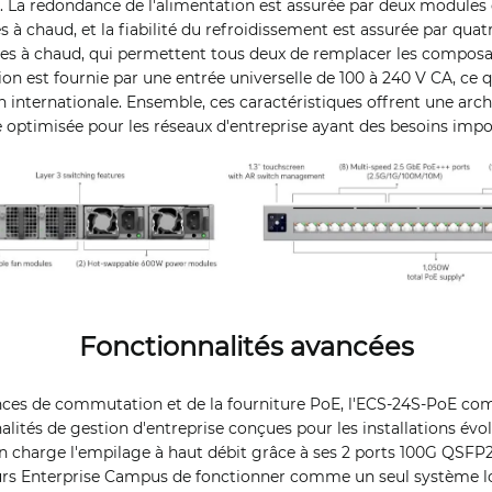
n. La redondance de l'alimentation est assurée par deux modules
à chaud, et la fiabilité du refroidissement est assurée par qua
les à chaud, qui permettent tous deux de remplacer les composa
tion est fournie par une entrée universelle de 100 à 240 V CA, ce
on internationale. Ensemble, ces caractéristiques offrent une arch
 optimisée pour les réseaux d'entreprise ayant des besoins impo
Fonctionnalités avancées
ces de commutation et de la fourniture PoE, l'ECS-24S-PoE co
lités de gestion d'entreprise conçues pour les installations évol
charge l'empilage à haut débit grâce à ses 2 ports 100G QSFP
rs Enterprise Campus de fonctionner comme un seul système l