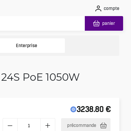
compte
panier
Enterprise
s 24S PoE 1050W
3238.80
€
précommande