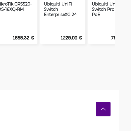
ikroTik CRS520-
Ubiquiti UniFi
Ubiquiti UniFi
XS-16XQ-RM
Switch
Switch Pro XG 10
EnterpriseXG 24
PoE
1858.32 €
1229.00 €
781.02 €