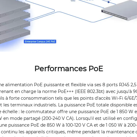
Performances PoE
e alimentation PoE puissante et flexible via ses 8 ports RJ45 2,5
renant en charge la norme PoE+++ (IEEE 802.3bt) avec jusqu'à 9
ls à forte consommation tels que les points d'accès Wi-Fi 6/6E/
 et les terminaux industriels. La puissance PoE totale disponible 
 échelle : le commutateur offre une puissance PoE de 1 850 W 
W en mode partagé (200-240 V CA). Lorsqu'il est utilisé en confi
ne puissance PoE de 850 W à 100-120 V CA et de 1 050 W à 200-
 continu les appareils critiques, même pendant la maintenance