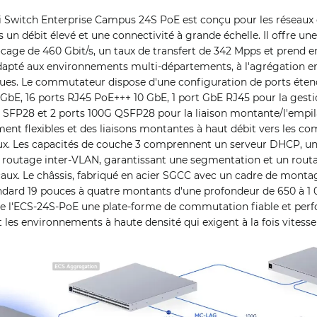
Switch Enterprise Campus 24S PoE est conçu pour les réseaux d
is un débit élevé et une connectivité à grande échelle. Il offre un
age de 460 Gbit/s, un taux de transfert de 342 Mpps et prend en
adapté aux environnements multi-départements, à l'agrégation e
ues. Le commutateur dispose d'une configuration de ports éte
GbE, 16 ports RJ45 PoE+++ 10 GbE, 1 port GbE RJ45 pour la gestio
 SFP28 et 2 ports 100G QSFP28 pour la liaison montante/l'empil
ent flexibles et des liaisons montantes à haut débit vers les 
aux. Les capacités de couche 3 comprennent un serveur DHCP, un
n routage inter-VLAN, garantissant une segmentation et un routa
caux. Le châssis, fabriqué en acier SGCC avec un cadre de mont
andard 19 pouces à quatre montants d'une profondeur de 650 à 
 de l'ECS-24S-PoE une plate-forme de commutation fiable et per
les environnements à haute densité qui exigent à la fois vitesse 