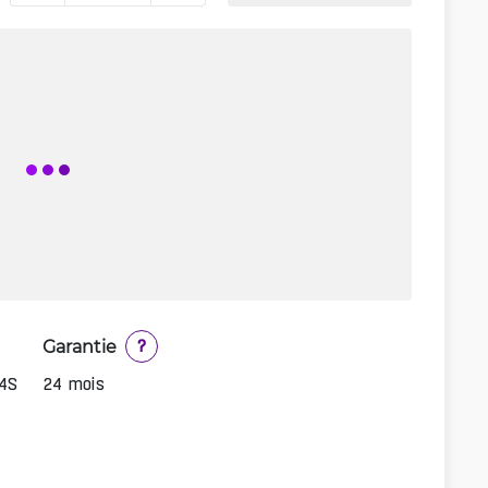
Garantie
?
24S
24 mois