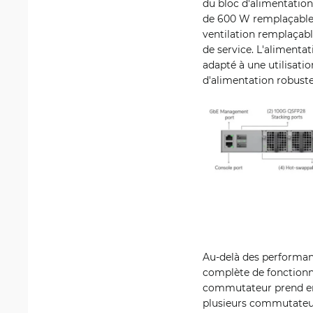
du bloc d'alimentatio
de 600 W remplaçables 
ventilation remplaçab
de service. L'alimenta
adapté à une utilisati
d'alimentation robuste
Au-delà des performan
complète de fonctionna
commutateur prend en 
plusieurs commutateu