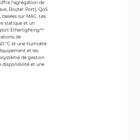
offre l'agrégation de
ve, Router Port), QoS
L basées sur MAC. Les
e statique et un
e port Etherlighting™
cations de
40 °C et une humidité
'équipement et les
cosystème de gestion
 disponibilité et une