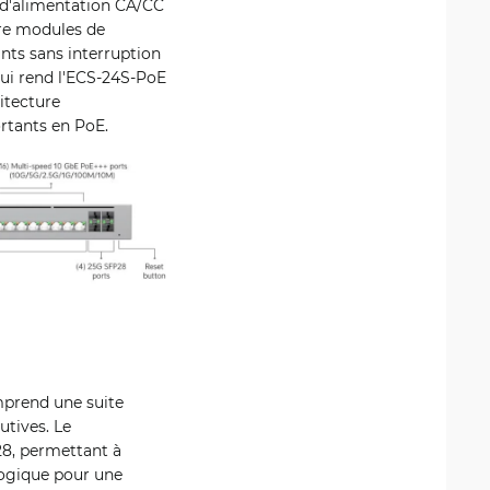
 d'alimentation CA/CC
tre modules de
nts sans interruption
 qui rend l'ECS-24S-PoE
itecture
rtants en PoE.
mprend une suite
utives. Le
28, permettant à
ogique pour une