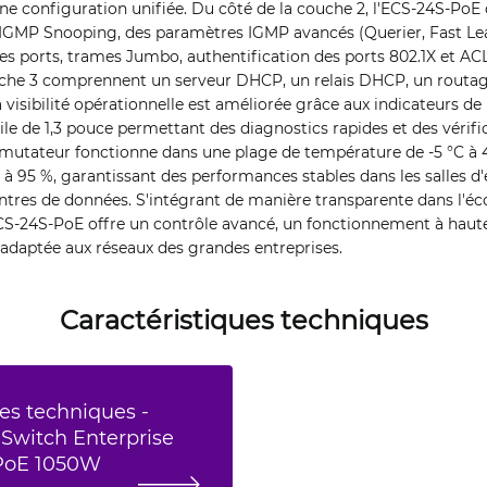
une configuration unifiée. Du côté de la couche 2, l'ECS-24S-PoE 
 IGMP Snooping, des paramètres IGMP avancés (Querier, Fast Lea
es ports, trames Jumbo, authentification des ports 802.1X et AC
uche 3 comprennent un serveur DHCP, un relais DHCP, un routag
 visibilité opérationnelle est améliorée grâce aux indicateurs d
ile de 1,3 pouce permettant des diagnostics rapides et des vérifi
mutateur fonctionne dans une plage de température de -5 °C à 
à 95 %, garantissant des performances stables dans les salles d
tres de données. S'intégrant de manière transparente dans l'é
'ECS-24S-PoE offre un contrôle avancé, un fonctionnement à haute
 adaptée aux réseaux des grandes entreprises.
Caractéristiques techniques
es techniques -
 Switch Enterprise
PoE 1050W