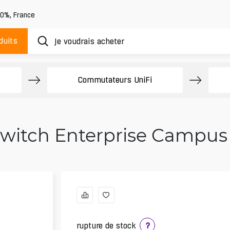
20%
,
France
duits
Commutateurs UniFi
 Switch Enterprise Campu
rupture de stock
?