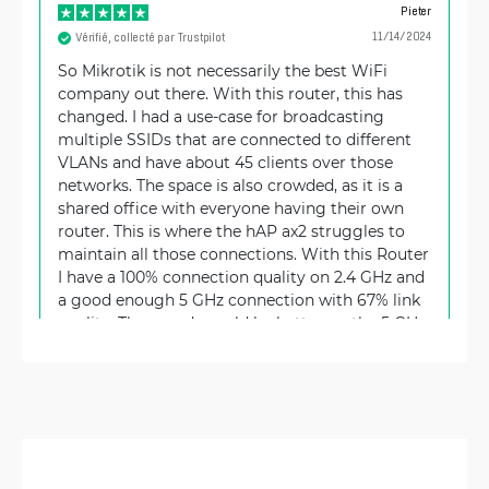
Pieter
11/14/2024
Vérifié, collecté par Trustpilot
So Mikrotik is not necessarily the best WiFi
company out there. With this router, this has
changed. I had a use-case for broadcasting
multiple SSIDs that are connected to different
VLANs and have about 45 clients over those
networks. The space is also crowded, as it is a
shared office with everyone having their own
router. This is where the hAP ax2 struggles to
maintain all those connections. With this Router
I have a 100% connection quality on 2.4 GHz and
a good enough 5 GHz connection with 67% link
quality. The speeds could be better on the 5 GHz
band. There was a learning-curve, as is usually
true with Mikrotik, to set everything up, but the
end-result is better then expected.