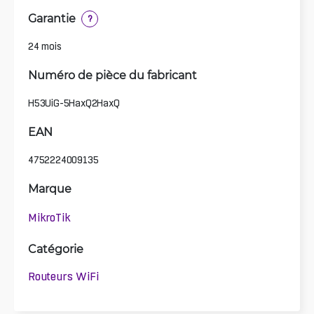
Garantie
?
24 mois
Numéro de pièce du fabricant
H53UiG-5HaxQ2HaxQ
EAN
4752224009135
Marque
MikroTik
Catégorie
Routeurs WiFi