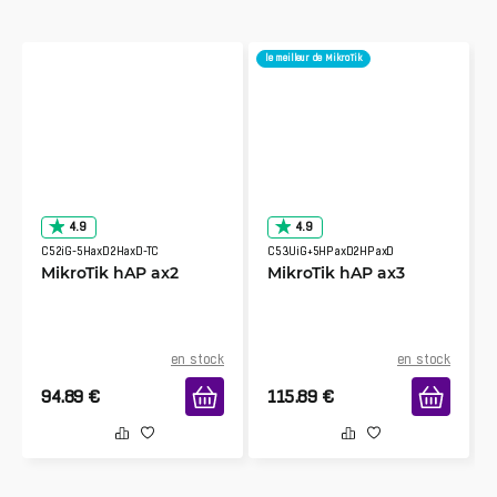
le meilleur de MikroTik
4.9
4.9
C52iG-5HaxD2HaxD-TC
C53UiG+5HPaxD2HPaxD
MikroTik hAP ax2
MikroTik hAP ax3
en stock
en stock
94.89
€
115.89
€