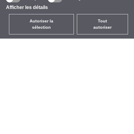
Afficher les détails
Autoriser la
Tout
sélection
autoriser
FR
EUR
avec la TVA à 20%
,
France
Catalogue
À propos
Équipement d’Extérieur
Entreprise
Sans Fil
Marques
Antennes Intégrées
Événements
WiFi 5
StarCoins
Câbles Pigtails
Contacts
Montures et supports
Termes et Conditions