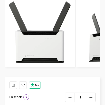
5.0
En stock
?