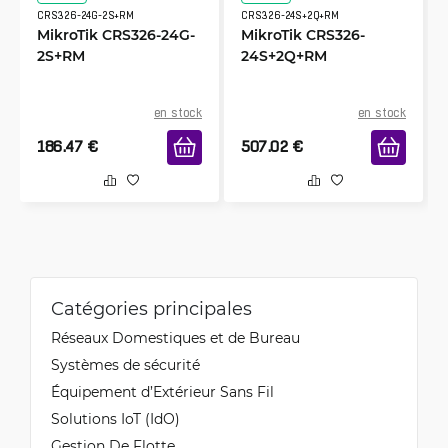
CRS326-24G-2S+RM
CRS326-24S+2Q+RM
MikroTik CRS326-24G-
MikroTik CRS326-
2S+RM
24S+2Q+RM
en stock
en stock
186.47
€
507.02
€
Catégories principales
Réseaux Domestiques et de Bureau
Systèmes de sécurité
Équipement d’Extérieur Sans Fil
Solutions IoT (IdO)
Gestion De Flotte