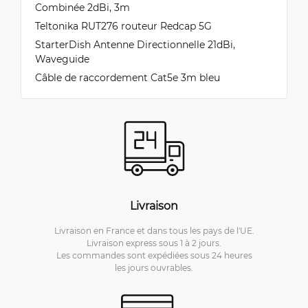
Combinée 2dBi, 3m
Teltonika RUT276 routeur Redcap 5G
StarterDish Antenne Directionnelle 21dBi,
Waveguide
Câble de raccordement Cat5e 3m bleu
Livraison
Livraison en France et dans tous les pays de l'UE.
Livraison express sous 1 à 2 jours.
Les commandes sont expédiées sous 24 heures
les jours ouvrables.