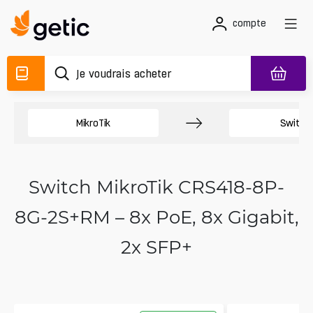
compte
MikroTik
Switch
Switch MikroTik CRS418-8P-
8G-2S+RM – 8x PoE, 8x Gigabit,
2x SFP+