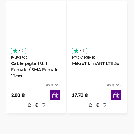
4.3
4.5
P-UF-SF-10
MTAO-LTE-5D-SQ
Câble pigtail U.fl
MikroTik mANT LTE 5o
Female / SMA Female
10cm
en stock
en stock
2.88
€
17.78
€