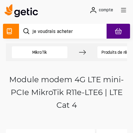
compte
MikroTik
Produits de rése
Module modem 4G LTE mini-
PCIe MikroTik R11e-LTE6 | LTE
Cat 4