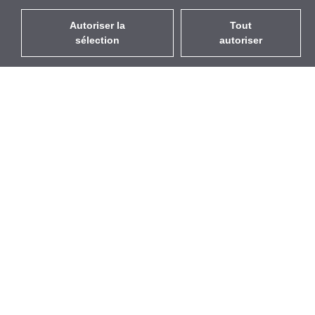
Autoriser la
Tout
sélection
autoriser
FR
EUR
avec la TVA à 20%
,
France
Catalogue
À propos
Équipement d’Extérieur
Entreprise
Sans Fil
Marques
Antennes Intégrées
Événements
WiFi 5
StarCoins
Câbles Pigtails
Contacts
Montures et supports
Termes et Conditions
Licences
Confidentialité