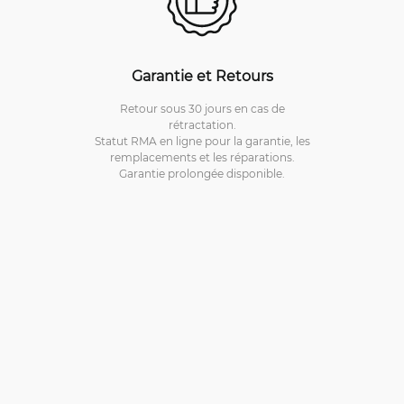
Garantie et Retours
Retour sous 30 jours en cas de
rétractation.
Statut RMA en ligne pour la garantie, les
remplacements et les réparations.
Garantie prolongée disponible.