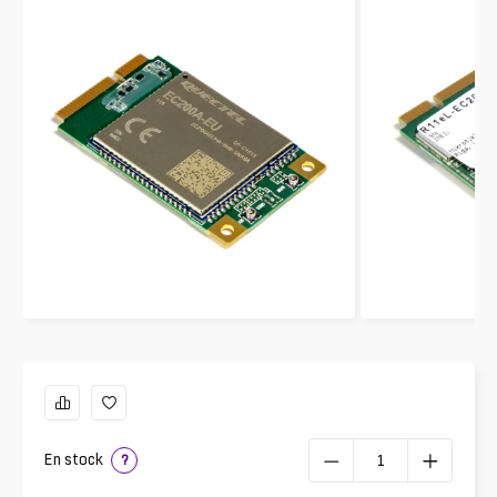
En stock
?