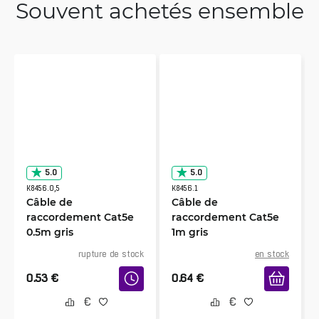
Souvent achetés ensemble
5.0
5.0
K8456.0,5
K8456.1
Câble de
Câble de
raccordement Cat5e
raccordement Cat5e
0.5m gris
1m gris
rupture de stock
en stock
0.53
€
0.64
€