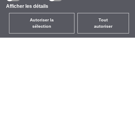
Afficher les détails
Autoriser la
Tout
sélection
autoriser
FR
EUR
avec la TVA à 20%
,
France
Catalogue
À propos
Équipement d’Extérieur
Entreprise
Sans Fil
Marques
Antennes Intégrées
Événements
WiFi 5
StarCoins
Câbles Pigtails
Contacts
Montures et supports
Termes et Conditions