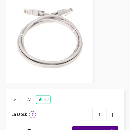
5.0
En stock
?