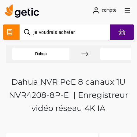
compte
Dahua
N
Dahua NVR PoE 8 canaux 1U
NVR4208-8P-EI | Enregistreur
vidéo réseau 4K IA