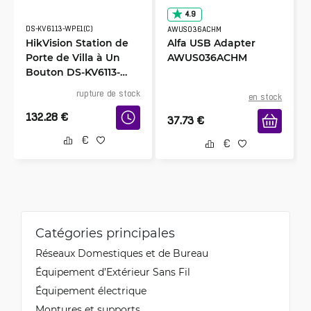
4.9
DS-KV6113-WPE1(C)
AWUS036ACHM
HikVision Station de
Alfa USB Adapter
Porte de Villa à Un
AWUS036ACHM
Bouton DS-KV6113-
WPE1
rupture de stock
en stock
132.28
€
37.73
€
Catégories principales
Réseaux Domestiques et de Bureau
Équipement d’Extérieur Sans Fil
Équipement électrique
Montures et supports