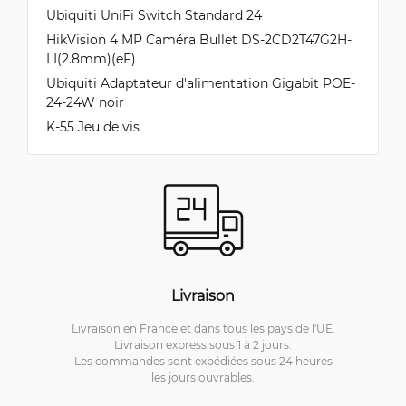
Ubiquiti UniFi Switch Standard 24
HikVision 4 MP Caméra Bullet DS-2CD2T47G2H-
LI(2.8mm)(eF)
Ubiquiti Adaptateur d'alimentation Gigabit POE-
24-24W noir
K-55 Jeu de vis
Livraison
Livraison en France et dans tous les pays de l'UE.
Livraison express sous 1 à 2 jours.
Les commandes sont expédiées sous 24 heures
les jours ouvrables.