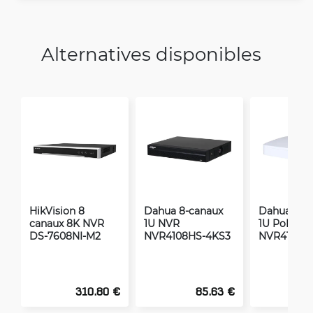
Alternatives disponibles
HikVision 8
Dahua 8-canaux
Dahua 8-c
canaux 8K NVR
1U NVR
1U PoE NV
DS-7608NI-M2
NVR4108HS-4KS3
NVR4108-8
310.80 €
85.63 €
1