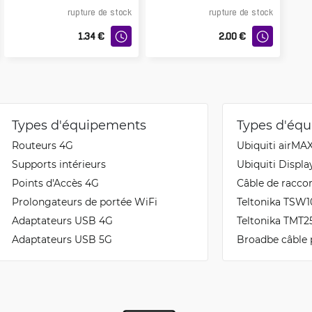
rupture de stock
rupture de stock
1.34
€
2.00
€
Types d'équipements
Types d'éq
Routeurs 4G
Ubiquiti airMA
Supports intérieurs
Ubiquiti Displa
Points d'Accès 4G
Câble de racco
Prolongateurs de portée WiFi
Teltonika TSW1
Adaptateurs USB 4G
Teltonika TMT
Adaptateurs USB 5G
Broadbe câble 