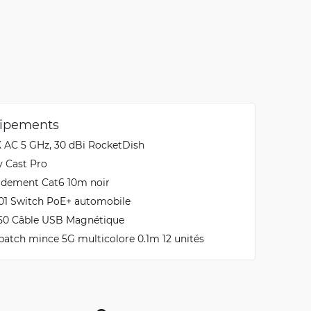
uipements
X AC 5 GHz, 30 dBi RocketDish
y Cast Pro
rdement Cat6 10m noir
01 Switch PoE+ automobile
250 Câble USB Magnétique
patch mince 5G multicolore 0.1m 12 unités