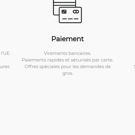
Paiement
Virements bancaires.
l'UE.
Paiements rapides et sécurisés par carte.
Offres spéciales pour les demandes de
ures
gros.