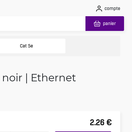
compte
panier
Cat 5e
noir | Ethernet
2.26
€