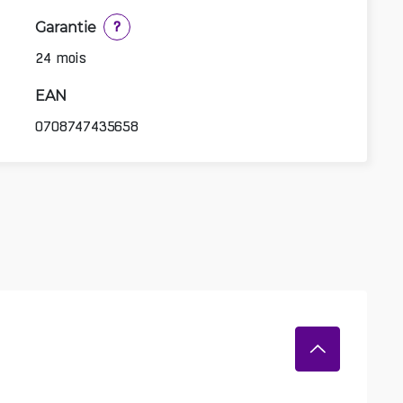
Garantie
?
24 mois
EAN
0708747435658