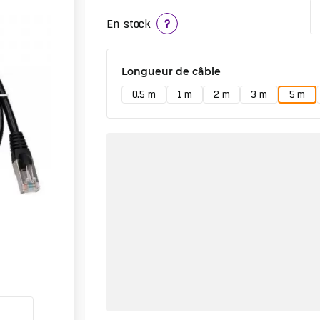
En stock
?
Longueur de câble
0.5 m
1 m
2 m
3 m
5 m