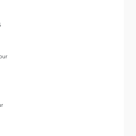
5
pur
ur