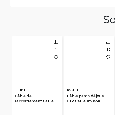
So
K8094.1
CAT5E1-FTP
Câble de
Câble patch déjoué
raccordement Cat5e
FTP Cat5e 1m noir
1m bleu