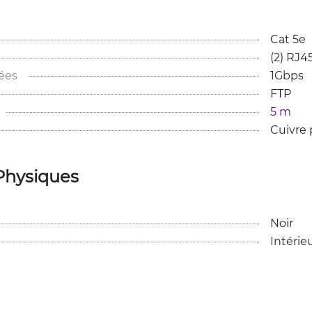
Cat 5e
(2) RJ4
ées
1Gbps
FTP
5 m
Cuivre 
Physiques
Noir
Intérie