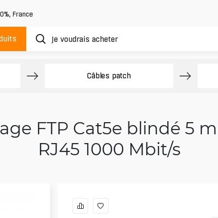
20%
,
France
duits
Câbles patch
age FTP Cat5e blindé 5 m 
RJ45 1000 Mbit/s