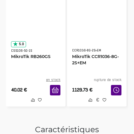
5.0
CCR1036-8G-2S+EM
CSS106-5G-1S
MikroTik RB260GS
MikroTik CCR1036-8G-
2S+EM
en stock
rupture de stock
40.02
€
1129.73
€
Caractéristiques