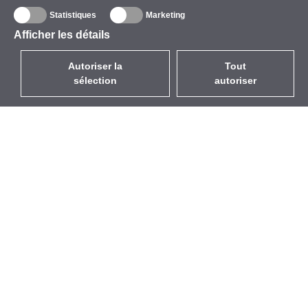
Statistiques
Marketing
Afficher les détails
Autoriser la
Tout
sélection
autoriser
FR
EUR
avec la TVA à 20%
,
France
Catalogue
À propos
Équipement d’Extérieur
Entreprise
Sans Fil
Marques
Antennes Intégrées
Événements
WiFi 5
StarCoins
Câbles Pigtails
Contacts