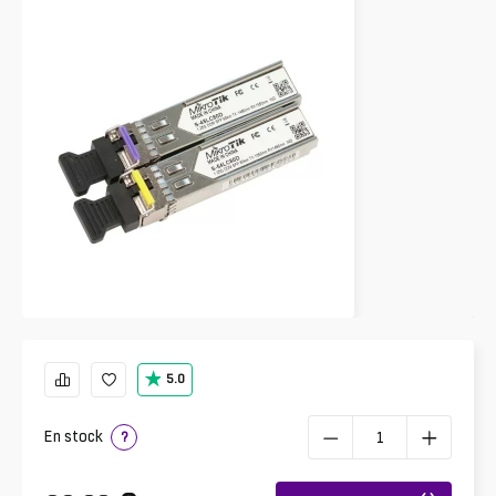
5.0
En stock
?