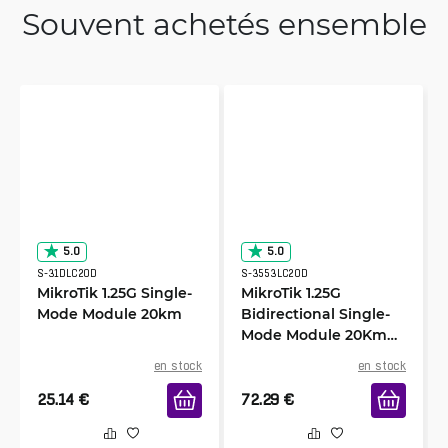
Souvent achetés ensemble
5.0
5.0
S-31DLC20D
S-3553LC20D
MikroTik 1.25G Single-
MikroTik 1.25G
Mode Module 20km
Bidirectional Single-
Mode Module 20Km
paire
en stock
en stock
25.14
€
72.29
€