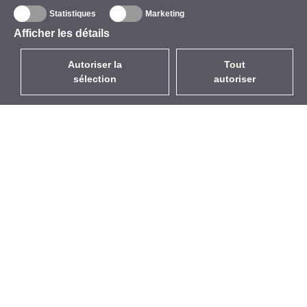
Statistiques
Marketing
Afficher les détails
Autoriser la
Tout
sélection
autoriser
FR
EUR
avec la TVA à 20%
,
France
Catalogue
À propos
Équipement d’Extérieur
Entreprise
Sans Fil
Marques
Antennes Intégrées
Événements
WiFi 5
StarCoins
Câbles Pigtails
Contacts