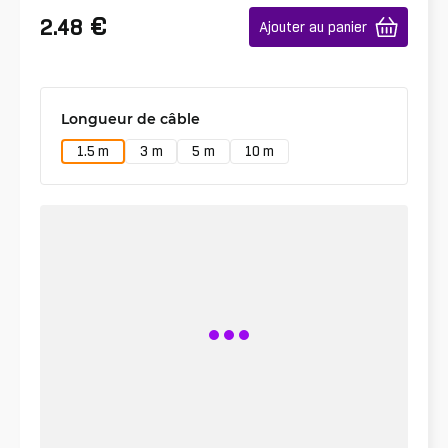
€
2.48
Ajouter au panier
Longueur de câble
1.5 m
3 m
5 m
10 m