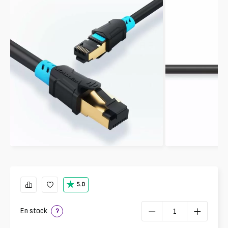
5.0
En stock
?