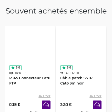
Souvent achetés ensemble
5.0
5.0
RJ45-Cat6-FTP
VAP-A06-B300
RJ45 Connecteur Cat6
Câble patch SSTP
FTP
Cat6 3m noir
en stock
en stock
0.19
€
3.30
€