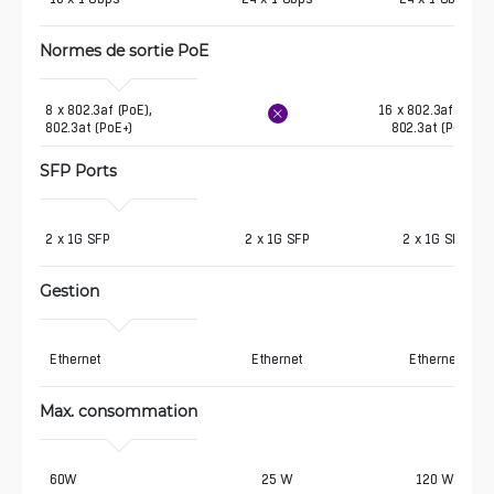
Normes de sortie PoE
8 x 802.3af (PoE),  
16 x 802.3af (PoE),
802.3at (PoE+)
802.3at (PoE+)
SFP Ports
2 x 1G SFP
2 x 1G SFP
2 x 1G SFP
Gestion
 Ethernet
Ethernet
Ethernet
Max. consommation
 60W
25 W
120 W