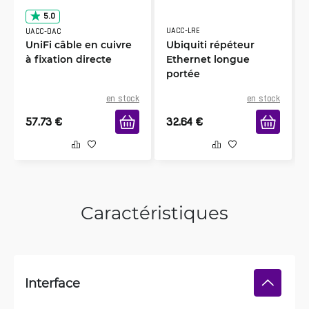
5.0
UACC-LRE
UACC-DAC
UniFi câble en cuivre
Ubiquiti répéteur
à fixation directe
Ethernet longue
portée
en stock
en stock
57.73
€
32.64
€
Caractéristiques
Interface