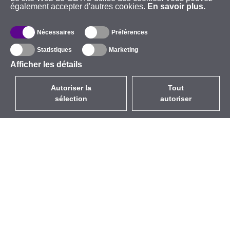
également accepter d'autres cookies.
En savoir plus.
Nécessaires
Préférences
Statistiques
Marketing
Afficher les détails
Autoriser la
Tout
sélection
autoriser
FR
EUR
avec la TVA à 20%
,
France
Catalogue
À propos
Équipement d’Extérieur
Entreprise
Sans Fil
Marques