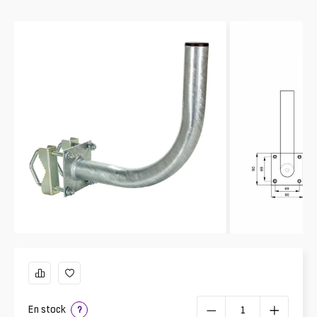
En stock
?