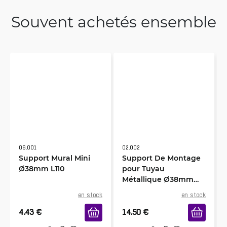
Souvent achetés ensemble
06.001
02.002
Support Mural Mini
Support De Montage
Ø38mm L110
pour Tuyau
Métallique Ø38mm
L450
en stock
en stock
4.43
€
14.50
€