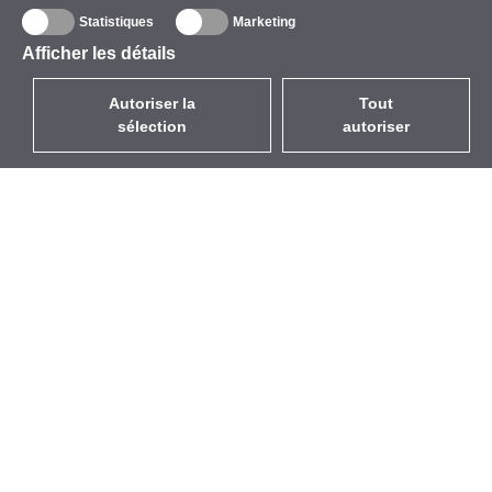
Statistiques
Marketing
Afficher les détails
Autoriser la
Tout
sélection
autoriser
FR
EUR
avec la TVA à 20%
,
France
Catalogue
À propos
Équipement d’Extérieur
Entreprise
Sans Fil
Marques
Antennes Intégrées
Événements
WiFi 5
StarCoins
Câbles Pigtails
Contacts