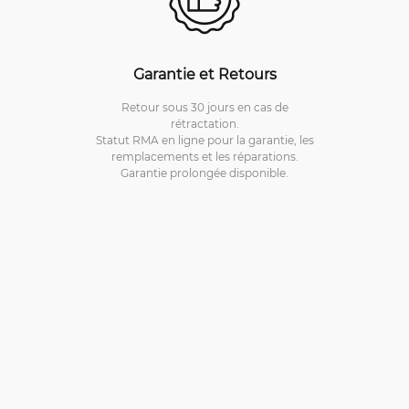
Garantie et Retours
Retour sous 30 jours en cas de
rétractation.
Statut RMA en ligne pour la garantie, les
remplacements et les réparations.
Garantie prolongée disponible.