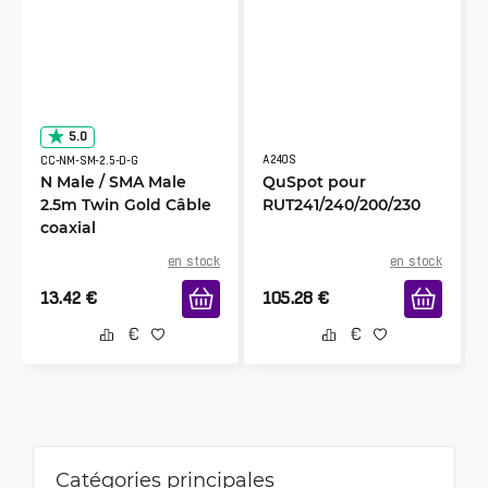
5.0
A240S
CC-NM-SM-2.5-D-G
N Male / SMA Male
QuSpot pour
2.5m Twin Gold Câble
RUT241/240/200/230
coaxial
en stock
en stock
13.42
€
105.28
€
Catégories principales