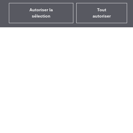
Autoriser la
Tout
sélection
autoriser
FR
EUR
avec la TVA à 20%
,
France
Catalogue
À propos
Équipement d’Extérieur
Entreprise
Sans Fil
Marques
Antennes Intégrées
Événements
WiFi 5
StarCoins
Câbles Pigtails
Contacts
Montures et supports
Termes et Conditions
Licences
Confidentialité