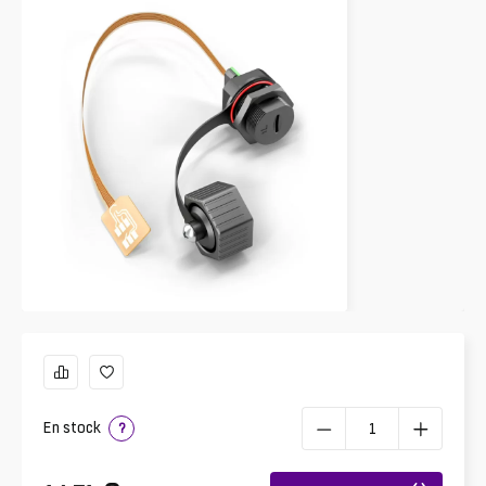
En stock
?