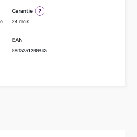
Garantie
?
te
24 mois
EAN
5903351269643