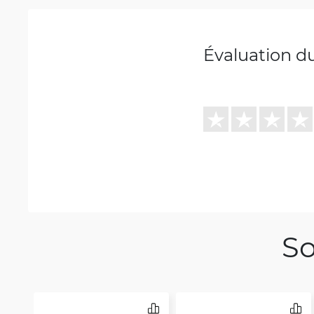
Évaluation d
So