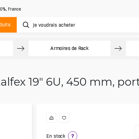
20%
,
France
duits
Armoires de Rack
alfex 19" 6U, 450 mm, port
En stock
?