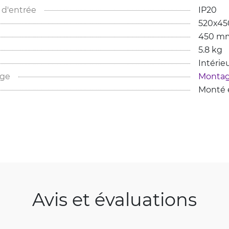
 d'entrée
IP20
520x4
450 m
5.8 kg
Intérie
age
Montag
Monté e
Avis et évaluations