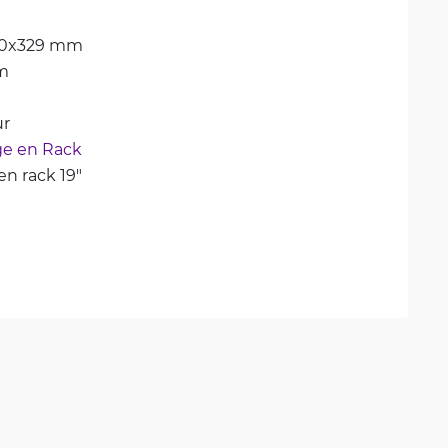
50x329 mm
m
ur
e en Rack
n rack 19"