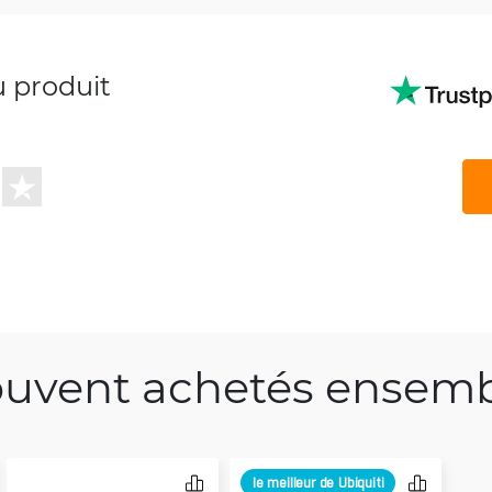
u produit
uvent achetés ensem
le meilleur de Ubiquiti