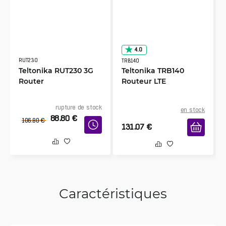
4.0
RUT230
TRB140
Teltonika RUT230 3G
Teltonika TRB140
Router
Routeur LTE
rupture de stock
en stock
88.80
€
106.80
€
131.07
€
Caractéristiques