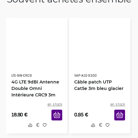
LTE-9IN-CRC9
VAP-A10-S300
4G LTE 9dBi Antenne
Câble patch UTP
Double Omni
Cat5e 3m bleu glacier
Intérieure CRC9 3m
en stock
en stock
18.90
€
0.95
€