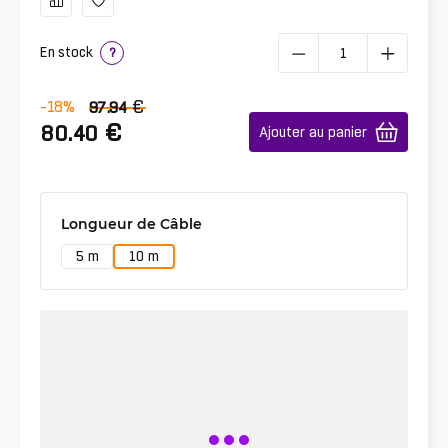
En stock
?
€
-18
%
97.94
€
80.40
Ajouter au panier
Longueur de Câble
5 m
10 m