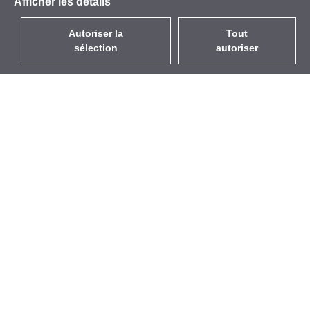
Afficher les détails
Autoriser la
Tout
sélection
autoriser
FR
EUR
avec la TVA à 20%
,
France
Catalogue
À propos
Équipement d’Extérieur
Entreprise
Sans Fil
Marques
Antennes Intégrées
Événements
WiFi 5
StarCoins
Câbles Pigtails
Contacts
Montures et supports
Termes et Conditions