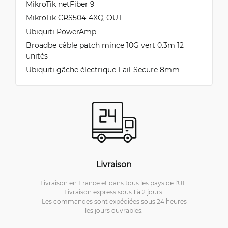
MikroTik netFiber 9
MikroTik CRS504-4XQ-OUT
Ubiquiti PowerAmp
Broadbe câble patch mince 10G vert 0.3m 12
unités
Ubiquiti gâche électrique Fail-Secure 8mm
Livraison
Livraison en France et dans tous les pays de l'UE.
Livraison express sous 1 à 2 jours.
Les commandes sont expédiées sous 24 heures
les jours ouvrables.