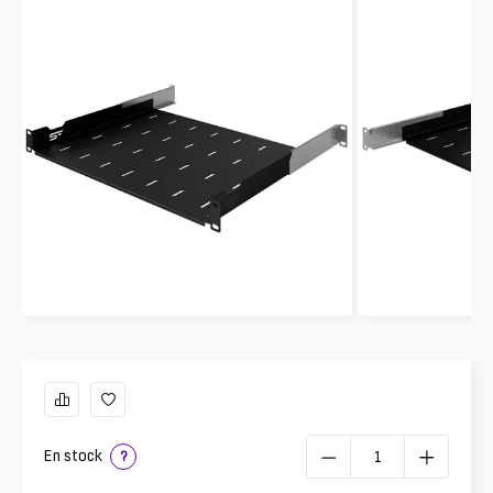
En stock
?