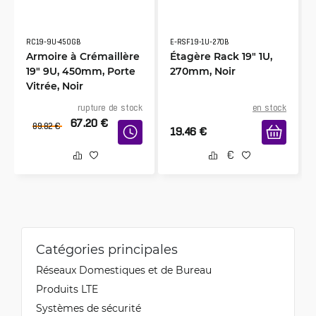
RC19-9U-450GB
E-RSF19-1U-270B
Armoire à Crémaillère
Étagère Rack 19" 1U,
19" 9U, 450mm, Porte
270mm, Noir
Vitrée, Noir
rupture de stock
en stock
67.20
€
89.82
€
19.46
€
Catégories principales
Réseaux Domestiques et de Bureau
Produits LTE
Systèmes de sécurité