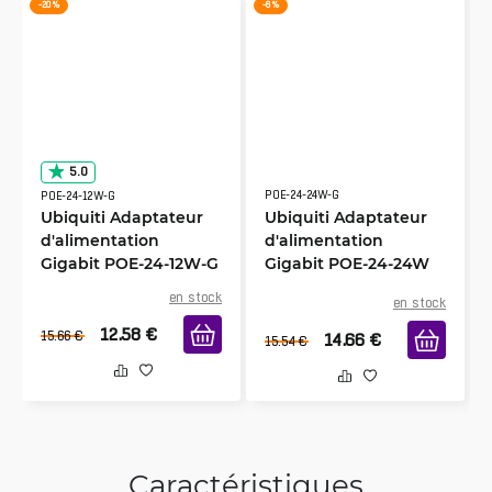
-20 %
-6 %
5.0
POE-24-24W-G
POE-24-12W-G
Ubiquiti Adaptateur
Ubiquiti Adaptateur
d'alimentation
d'alimentation
Gigabit POE-24-12W-G
Gigabit POE-24-24W
noir
en stock
en stock
12.58
€
15.66
€
14.66
€
15.54
€
Caractéristiques