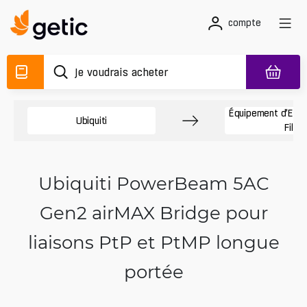
compte
Équipement d’Exté
Ubiquiti
Fil
Ubiquiti PowerBeam 5AC
Gen2 airMAX Bridge pour
liaisons PtP et PtMP longue
portée