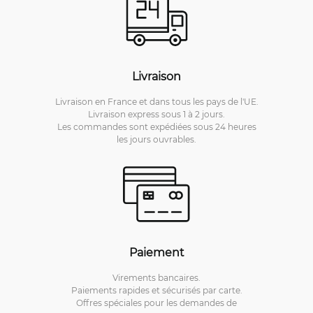
Livraison
Livraison en France et dans tous les pays de l'UE.
Livraison express sous 1 à 2 jours.
Les commandes sont expédiées sous 24 heures
les jours ouvrables.
Paiement
Virements bancaires.
Paiements rapides et sécurisés par carte.
Offres spéciales pour les demandes de