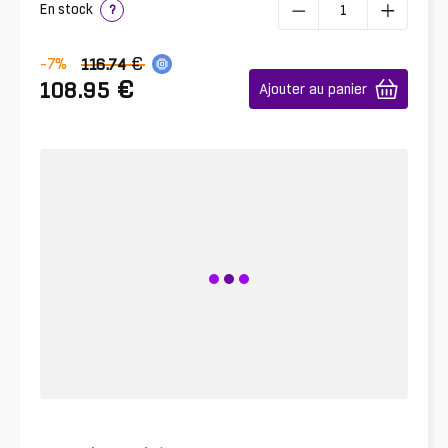
En stock
?
€
-7
%
116.74
€
108.95
Ajouter au panier