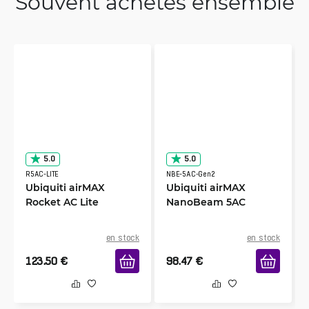
Souvent achetés ensemble
5.0
5.0
R5AC-LITE
NBE-5AC-Gen2
Ubiquiti airMAX
Ubiquiti airMAX
Rocket AC Lite
NanoBeam 5AC
en stock
en stock
123.50
€
98.47
€