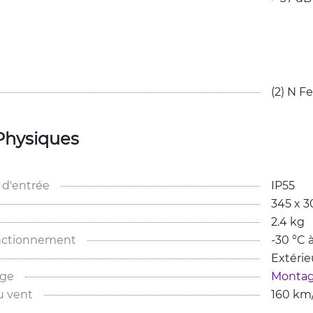
(2) N F
Physiques
 d'entrée
IP55
345 x 3
2.4 kg
nctionnement
-30 °C 
Extérie
age
Montag
u vent
160 km