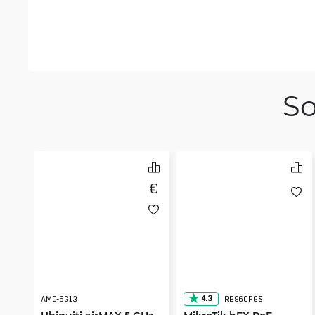
So
4.3
AMO-5G13
RB960PGS