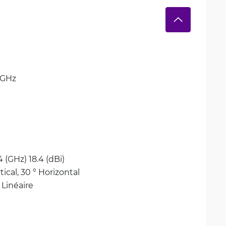
GHz
.4 (GHz) 18.4 (dBi)
tical, 
30 ° Horizontal
Linéaire