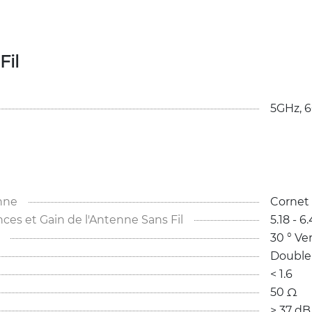
Fil
5GHz, 
6
nne
Cornet
s et Gain de l'Antenne Sans Fil
5.18 - 6
30 ° Ver
Double 
< 1.6 
50 Ω
> 37 dB