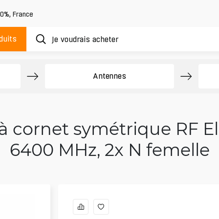
20%
,
France
duits
Antennes
à cornet symétrique RF E
6400 MHz, 2x N femelle