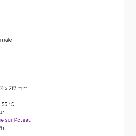
emale
01 x 217 mm
à 55 °C
ur
e sur Poteau
/h