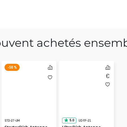
uvent achetés ensem
-56 %
5.0
STD-27-UM
UD-TP-21