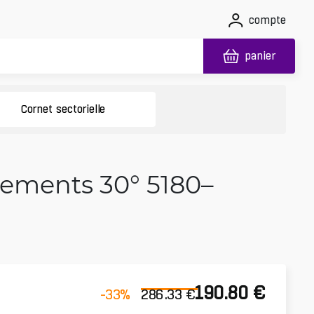
compte
panier
Cornet sectorielle
lements 30° 5180–
190.80
€
-33
%
286.33
€