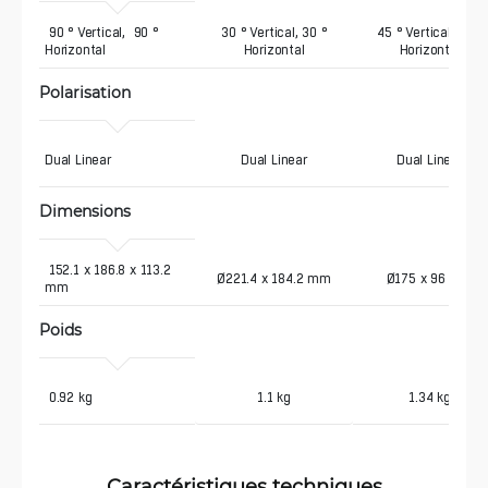
 90 ° Vertical,  90 ° 
30 ° Vertical, 30 °
45 ° Vertical, 45 °
Horizontal
Horizontal
Horizontal
Polarisation
Dual Linear
Dual Linear
Dual Linear
Dimensions
 152.1 x 186.8 x 113.2 
Ø221.4 x 184.2 mm
Ø175 x 96 mm
mm
Poids
 0.92 kg
1.1 kg
1.34 kg
Caractéristiques techniques