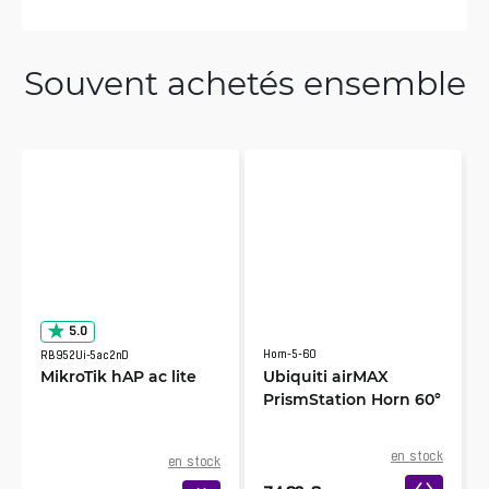
Souvent achetés ensemble
5.0
Horn-5-60
RB952Ui-5ac2nD
MikroTik hAP ac lite
Ubiquiti airMAX
PrismStation Horn 60°
en stock
en stock