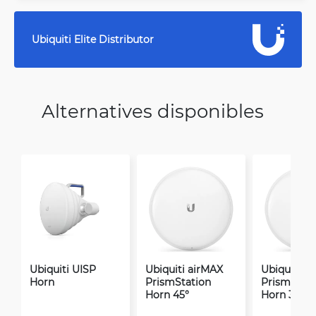
Ubiquiti Elite Distributor
Alternatives disponibles
Ubiquiti UISP
Ubiquiti airMAX
Ubiquiti a
Horn
PrismStation
PrismStati
Horn 45°
Horn 30°