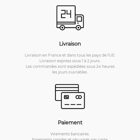
Livraison
Livraison en France et dans tous les pays de l'UE.
Livraison express sous 1 à 2 jours.
Les commandes sont expédiées sous 24 heures
les jours ouvrables.
Paiement
Virements bancaires.
Paiements rapides et sécurisés par carte.