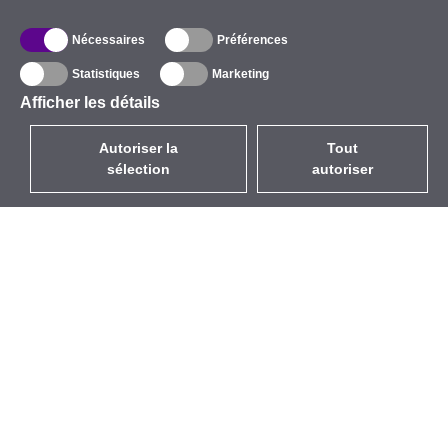
Nécessaires
Préférences
Statistiques
Marketing
Afficher les détails
Autoriser la
Tout
sélection
autoriser
FR
EUR
avec la TVA à 20%
,
France
Catalogue
À propos
Équipement d’Extérieur
Entreprise
Sans Fil
Marques
Antennes Intégrées
Événements