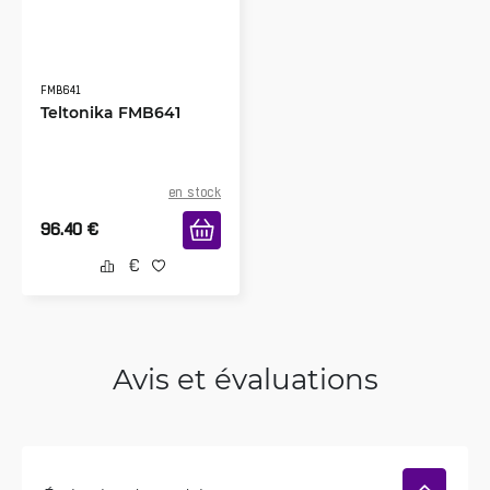
FMB641
Teltonika FMB641
en stock
96.40
€
Avis et évaluations