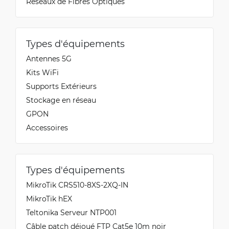
Réseaux de Fibres Optiques
Types d'équipements
Antennes 5G
Kits WiFi
Supports Extérieurs
Stockage en réseau
GPON
Accessoires
Types d'équipements
MikroTik CRS510-8XS-2XQ-IN
MikroTik hEX
Teltonika Serveur NTP001
Câble patch déjoué FTP Cat5e 10m noir