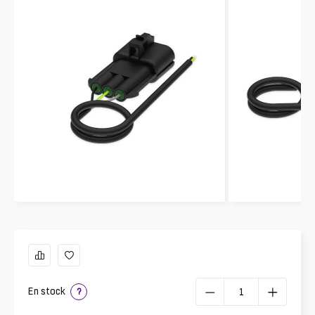
En stock
?