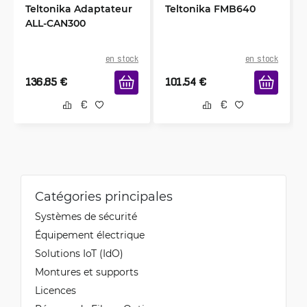
Teltonika Adaptateur
Teltonika FMB640
ALL-CAN300
en stock
en stock
136.85
€
101.54
€
Catégories principales
Systèmes de sécurité
Équipement électrique
Solutions IoT (IdO)
Montures et supports
Licences