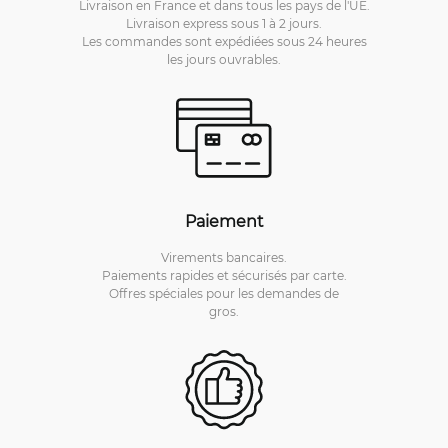
Livraison en France et dans tous les pays de l'UE.
Livraison express sous 1 à 2 jours.
Les commandes sont expédiées sous 24 heures
les jours ouvrables.
Paiement
Virements bancaires.
Paiements rapides et sécurisés par carte.
Offres spéciales pour les demandes de
gros.