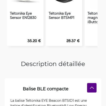
Teltonika Eye
Teltonika Eye
Teltonika C
Sensor EN12830
Sensor BTSMP1
magnétiqu
iButton
35.20 €
28.37 €
Description détaillée
Balise BLE compacte
La balise Teltonika EYE Beacon BTSID1 est une
balise d'identification Bluetooth® Low Energy