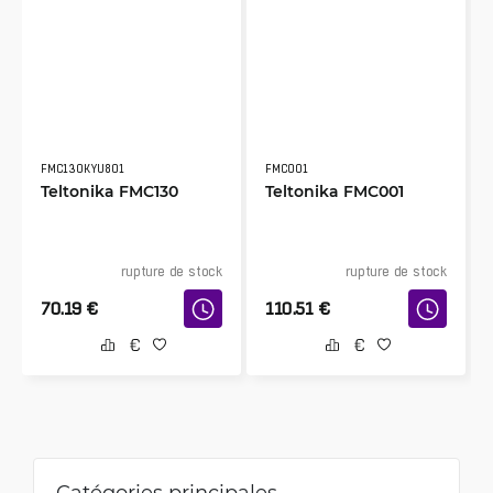
FMC130KYU801
FMC001
Teltonika FMC130
Teltonika FMC001
rupture de stock
rupture de stock
70.19
€
110.51
€
Catégories principales