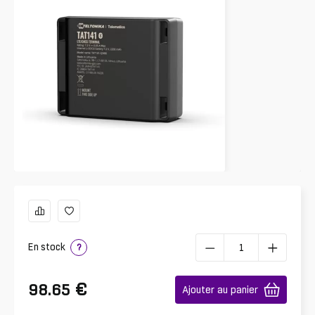
En stock
?
€
98.65
Ajouter au panier