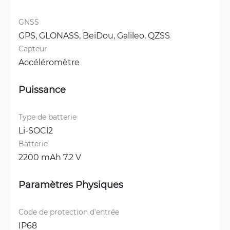
GNSS
GPS, 
GLONASS, 
BeiDou, 
Galileo, 
QZSS
Capteur
Accéléromètre
Puissance
Type de batterie
Li-SOCl2
Batterie
2200 mAh 7.2 V
Paramètres Physiques
Code de protection d'entrée
IP68