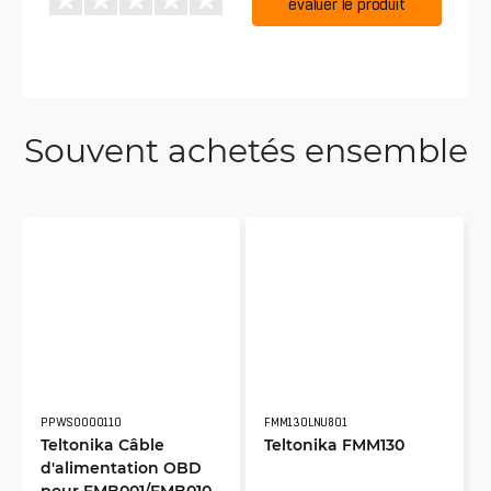
évaluer le produit
Souvent achetés ensemble
PPWS0000110
FMM130LNU801
Teltonika Câble
Teltonika FMM130
d'alimentation OBD
pour FMB001/FMB010