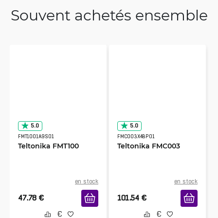
Souvent achetés ensemble
5.0
5.0
FMT1001A9S01
FMC003X4BP01
Teltonika FMT100
Teltonika FMC003
en stock
en stock
47.78
€
101.54
€