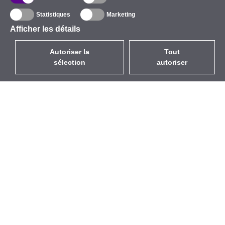
Statistiques
Marketing
Afficher les détails
Autoriser la
Tout
sélection
autoriser
FR
EUR
avec la TVA à 20%
,
France
Catalogue
À propos
Équipement d’Extérieur
Entreprise
Sans Fil
Marques
Antennes Intégrées
Événements
WiFi 5
StarCoins