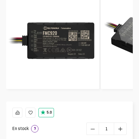
5.0
En stock
?