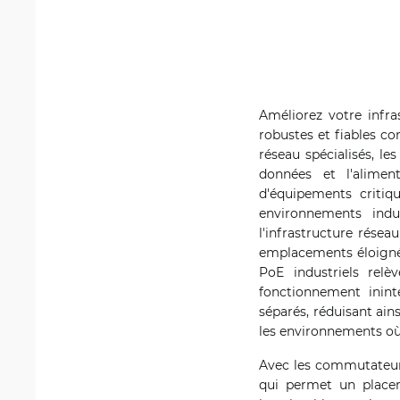
Améliorez votre infra
robustes et fiables co
réseau spécialisés, le
données et l'aliment
d'équipements critiq
environnements indu
l'infrastructure résea
emplacements éloignés
PoE industriels relè
fonctionnement ininte
séparés, réduisant ain
les environnements où 
Avec les commutateurs 
qui permet un placeme