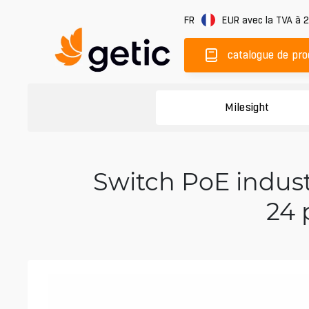
FR
EUR
avec la TVA à 
catalogue de pro
Milesight
Switch PoE indust
24 