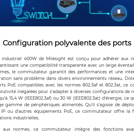
Configuration polyvalente des ports
ndustriel 400W de Milesight est conçu pour adhérer aux n
rantissant une compatibilité transparente avec un large éventail
rmes, le commutateur garantit des performances et une inter
ration sans problème dans divers environnements réseau. Doté
rts PoE compatibles avec les normes 802.3af et 802.3at, ce 
lutivité inégalées pour s'adapter à diverses configurations de 
squ'à 15,4 W (IEEE802.3af) ou 30 W (IEEE802.3at) d'énergie, ce 
ge gamme de périphériques alimentés. Qu'il s'agisse de déplo
 IP ou d'autres équipements PoE, ce commutateur offre la flexi
tions industrielles.
é aux normes, ce commutateur intègre des fonctions ava