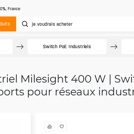
20%
,
France
duits
Switch PoE Industriels
riel Milesight 400 W | Sw
ports pour réseaux industr