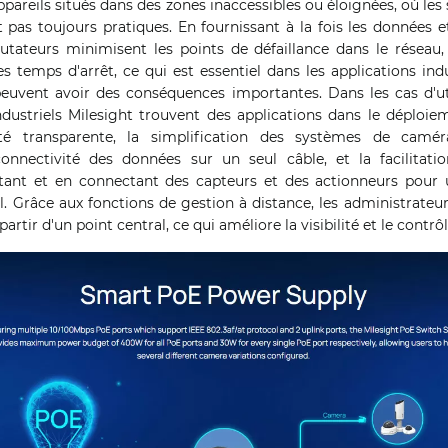
ppareils situés dans des zones inaccessibles ou éloignées, où les
t pas toujours pratiques. En fournissant à la fois les données e
tateurs minimisent les points de défaillance dans le réseau, a
es temps d'arrêt, ce qui est essentiel dans les applications i
peuvent avoir des conséquences importantes. Dans les cas d'util
striels Milesight trouvent des applications dans le déploie
té transparente, la simplification des systèmes de camér
connectivité des données sur un seul câble, et la facilitati
ntant et en connectant des capteurs et des actionneurs pour 
. Grâce aux fonctions de gestion à distance, les administrateur
artir d'un point central, ce qui améliore la visibilité et le contrôl