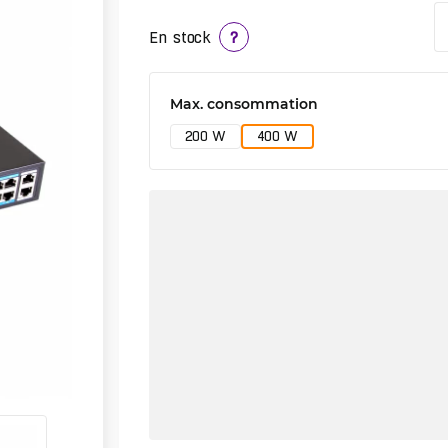
En stock
?
Max. consommation
200 W
400 W