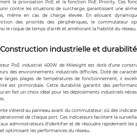
ment la priorisation PoE et la fonction PoE Priority. Ces fon
ir contre les situations de surcharge, garantissant une alim
ques, même en cas de charge élevée. En allouant dynamiqu
nction des priorités des périphériques, le commutateur opt
nsi le risque de temps d'arrêt et améliorant la fiabilité du réseau.
Construction industrielle et durabilité
teur PoE industriel 400W de Milesight est doté d'une constr
eurs des environnements industriels difficiles. Doté de caractér
de larges plages de températures de fonctionnement, il excel
ilité est primordiale. Cette durabilité garantit des performa
ui en fait un choix idéal pour les déploiements industriels néces
es.
gente s'étend au panneau avant du commutateur, où des indicate
opérationnel de chaque port. Ces indicateurs facilitent la surveill
 aux administrateurs d'identifier et de résoudre rapidement les
t et optimisant les performances du réseau.