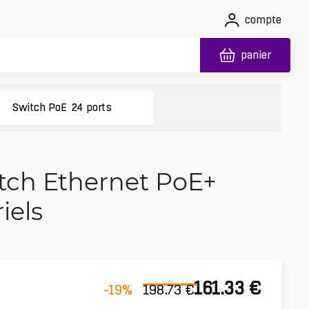
compte
panier
Switch PoE 24 ports
itch Ethernet PoE+
iels
161.33
€
-19
%
198.73
€