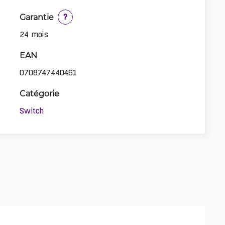
Garantie
?
24 mois
EAN
0708747440461
Catégorie
Switch