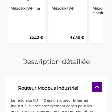
MikroTik hAP lite
MikroTik hAP
MikroTik hA
classic
25.13 €
42.40 €
Description détaillée
Routeur Modbus industriel
Le Teltonika RUT140 est un routeur Ethernet
industriel avancé spécialement conçu pour les
applications qui nécessitent une segmentation