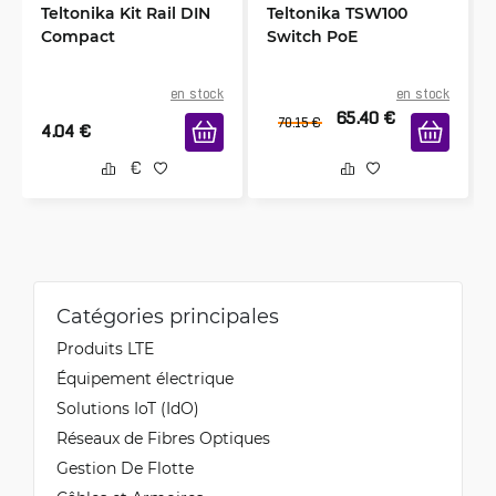
Teltonika Kit Rail DIN
Teltonika TSW100
Compact
Switch PoE
en stock
en stock
65.40
€
70.15
€
4.04
€
Catégories principales
Produits LTE
Équipement électrique
Solutions IoT (IdO)
Réseaux de Fibres Optiques
Gestion De Flotte