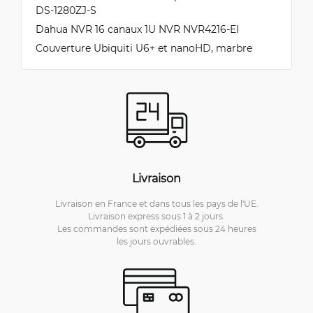
DS-1280ZJ-S
Dahua NVR 16 canaux 1U NVR NVR4216-EI
Couverture Ubiquiti U6+ et nanoHD, marbre
Livraison
Livraison en France et dans tous les pays de l'UE.
Livraison express sous 1 à 2 jours.
Les commandes sont expédiées sous 24 heures
les jours ouvrables.