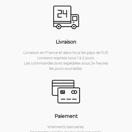
Livraison
Livraison en France et dans tous les pays de l'UE.
Livraison express sous 1 à 2 jours.
Les commandes sont expédiées sous 24 heures
les jours ouvrables.
Paiement
Virements bancaires.
Paiements rapides et sécurisés par carte.