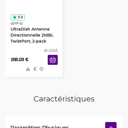
5.0
UD-TP-21
UltraDish Antenne
Directionnelle 21dBi,
TwistPort, 2-pack
en stock
266.09
€
Caractéristiques
Paramètres Physiques