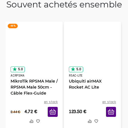
Souvent achetés ensemble
-44 %
5.0
5.0
ACRPSMA
R5AC-LITE
MikroTik RPSMA Male /
Ubiquiti airMAX
RPSMA Male 50cm -
Rocket AC Lite
Câble Flex-Guide
en stock
en stock
4.72
€
123.50
€
8.44
€