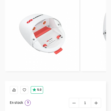
5.0
En stock
?