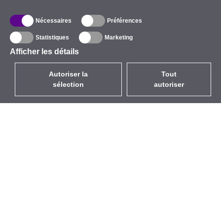
Nécessaires
Préférences
Statistiques
Marketing
Afficher les détails
Autoriser la
Tout
sélection
autoriser
FR
EUR
avec la TVA à 20%
,
France
Catalogue
À propos
Équipement d’Extérieur
Entreprise
Sans Fil
Marques