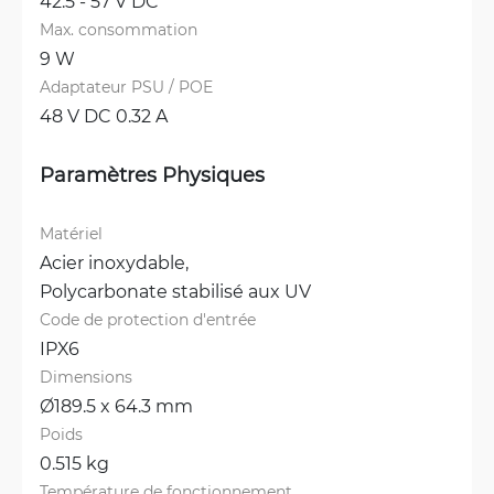
42.5 - 57 V DC
Max. consommation
9 W
Adaptateur PSU / POE
48 V DC 0.32 A
Paramètres Physiques
Matériel
Acier inoxydable, 
Polycarbonate stabilisé aux UV
Code de protection d'entrée
IPX6
Dimensions
Ø189.5 x 64.3 mm
Poids
0.515 kg
Température de fonctionnement