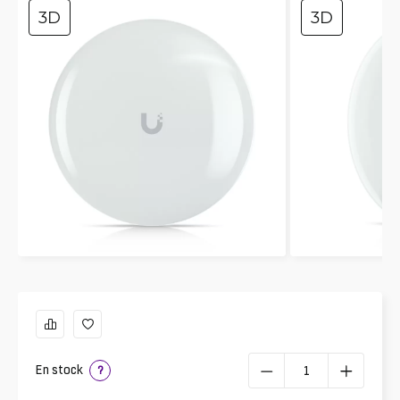
3D
3D
En stock
?