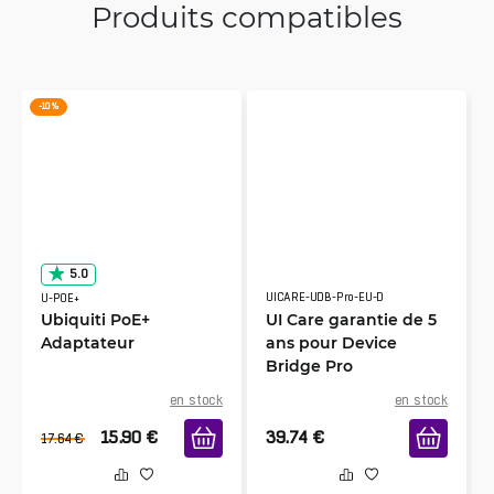
Produits compatibles
-10 %
5.0
UICARE-UDB-Pro-EU-D
U-POE+
Ubiquiti PoE+
UI Care garantie de 5
Adaptateur
ans pour Device
Bridge Pro
en stock
en stock
15.90
€
39.74
€
17.64
€