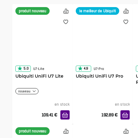
produit nouveau
le meilleur de Ubiquiti
5.0
4.9
U7-Lite
U7-Pro
Ubiquiti UniFi U7 Lite
Ubiquiti UniFi U7 Pro
nouveau
en stock
en stock
109.41
€
192.89
€
produit nouveau