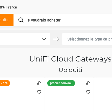
20%
,
France
duits
UniFi Cloud Gateways
Ubiquiti
-7 %
produit nouveau