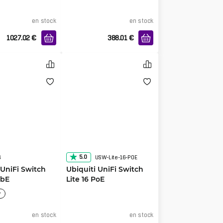
en stock
en stock
1027.02
€
388.01
€
5.0
G
USW-Lite-16-POE
 UniFi Switch
Ubiquiti UniFi Switch
GbE
Lite 16 PoE
en stock
en stock