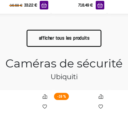
33.22
€
718.49
€
36.68
€
afficher tous les produits
Caméras de sécurité
Ubiquiti
-18 %