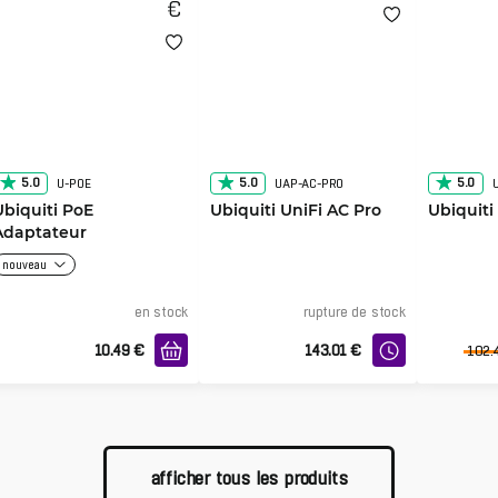
5.0
5.0
5.0
U-POE
UAP-AC-PRO
Ubiquiti PoE
Ubiquiti UniFi AC Pro
Ubiquiti
Adaptateur
nouveau
en stock
rupture de stock
10.49
€
143.01
€
102.
afficher tous les produits