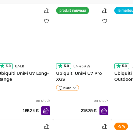
produit nouveau
le meilleu
5.0
5.0
5.0
U7-LR
U7-Pro-XGS
Ubiquiti UniFi U7 Long-
Ubiquiti UniFi U7 Pro
Ubiquiti
Range
XGS
Outdoor
Blanc
en stock
en stock
165.24
€
316.39
€
-5 %