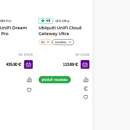
4.9
UDM-Pro
UCG-Ultra
 UniFi Dream
Ubiquiti UniFi Cloud
 Pro
Gateway Ultra
EU
nouveau
en stock
en stock
435.90
€
113.89
€
produit nouveau