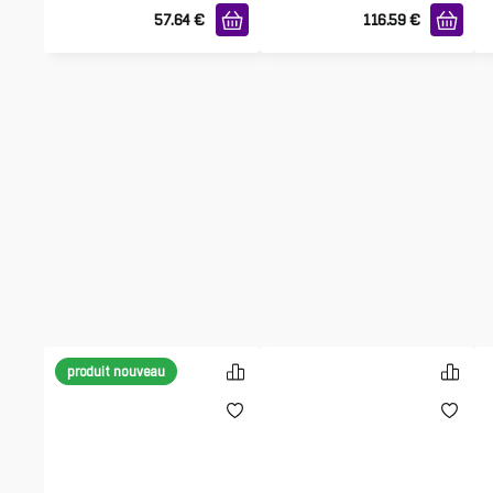
57.64
€
116.59
€
produit nouveau