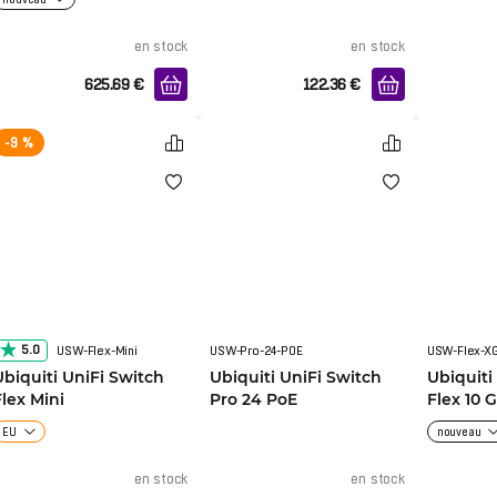
en stock
en stock
625.69
€
122.36
€
-9 %
5.0
USW-Flex-Mini
USW-Pro-24-POE
USW-Flex-X
Ubiquiti UniFi Switch
Ubiquiti UniFi Switch
Ubiquiti
Flex Mini
Pro 24 PoE
Flex 10 
EU
nouveau
en stock
en stock