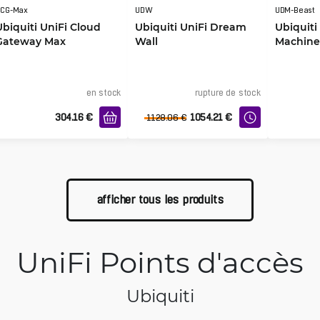
CG-Max
UDW
UDM-Beast
Ubiquiti UniFi Cloud
Ubiquiti UniFi Dream
Ubiquit
Gateway Max
Wall
Machine
en stock
rupture de stock
304.16
€
1054.21
€
1128.06
€
afficher tous les produits
UniFi Points d'accès
Ubiquiti