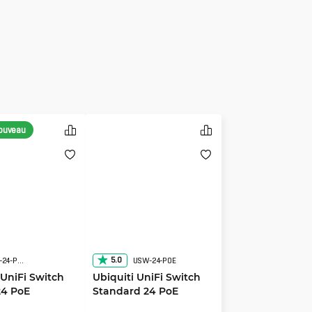
nouveau
5.0
USW-Pro-HD-24-PoE
USW-24-POE
 UniFi Switch
Ubiquiti UniFi Switch
24 PoE
Standard 24 PoE