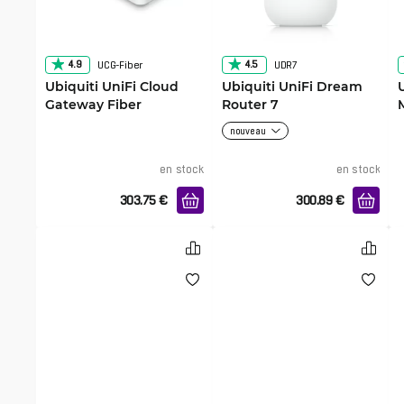
4.9
4.5
UCG-Fiber
UDR7
Ubiquiti UniFi Cloud
Ubiquiti UniFi Dream
Gateway Fiber
Router 7
nouveau
en stock
en stock
303.75
€
300.89
€