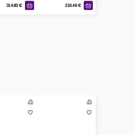
314.80
€
216.49
€