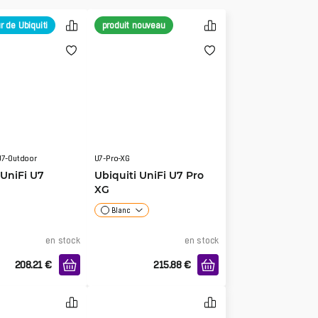
r de Ubiquiti
produit nouveau
U7-Outdoor
U7-Pro-XG
 UniFi U7
Ubiquiti UniFi U7 Pro
XG
Blanc
en stock
en stock
208.21
€
215.88
€