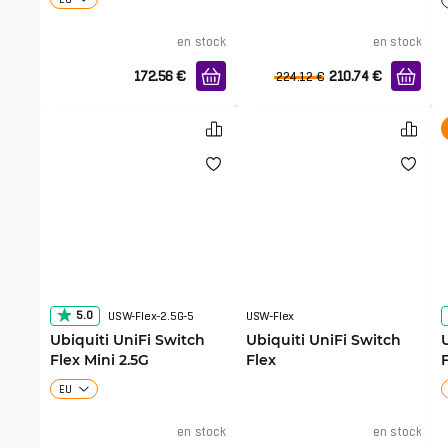
en stock
en stock
172.56
€
210.74
€
224.12
€
5.0
USW-Flex-2.5G-5
USW-Flex
Ubiquiti UniFi Switch
Ubiquiti UniFi Switch
Flex Mini 2.5G
Flex
EU
en stock
en stock