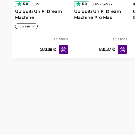
5.0
5.0
UDM
UDM-Pro-Max
U
Ubiquiti UniFi Dream
Ubiquiti UniFi Dream
Machine
Machine Pro Max
nouveau
en stock
en stock
303.09
€
631.87
€