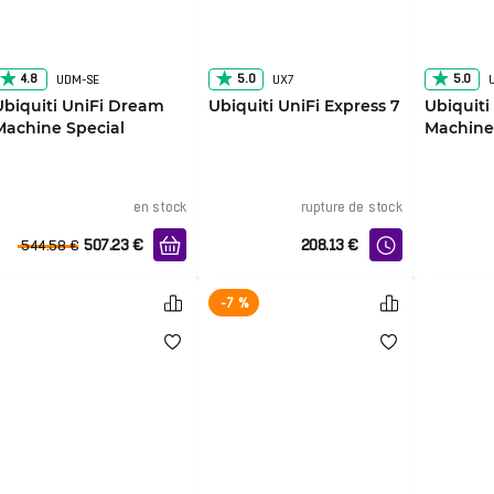
4.8
5.0
5.0
UDM-SE
UX7
Ubiquiti UniFi Dream
Ubiquiti UniFi Express 7
Ubiquiti
Machine Special
Machine
Edition
en stock
rupture de stock
507.23
€
208.13
€
544.58
€
-7 %