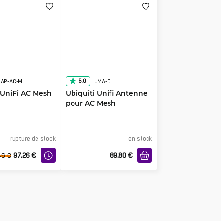
5.0
UAP-AC-M
UMA-D
 UniFi AC Mesh
Ubiquiti Unifi Antenne
pour AC Mesh
rupture de stock
en stock
97.26
€
89.80
€
46
€