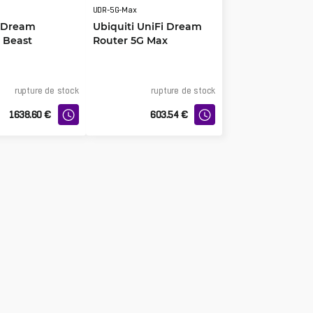
UDR-5G-Max
i Dream
Ubiquiti UniFi Dream
 Beast
Router 5G Max
rupture de stock
rupture de stock
1638.60
€
603.54
€