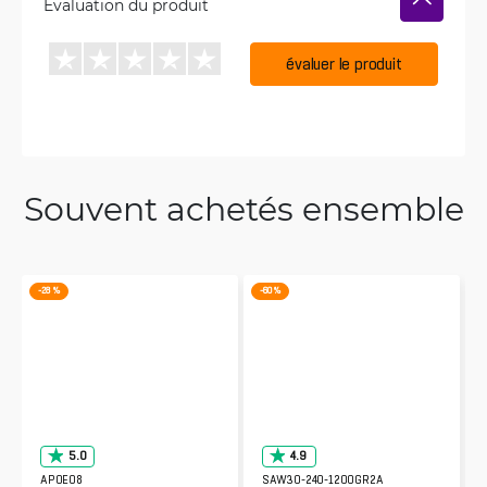
Évaluation du produit
évaluer le produit
Souvent achetés ensemble
-28 %
-60 %
5.0
4.9
APOE08
SAW30-240-1200GR2A