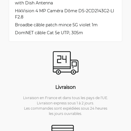
with Dish Antenna
HikVision 4 MP Caméra Dôme DS-2CD2143G2-LI
F2.8
Broadbe câble patch mince 5G violet 1m
DomNET câble Cat 5e UTP, 305m
Livraison
Livraison en France et dans tous les pays de l'UE.
Livraison express sous 1 à 2 jours.
Les commandes sont expédiées sous 24 heures
les jours ouvrables.