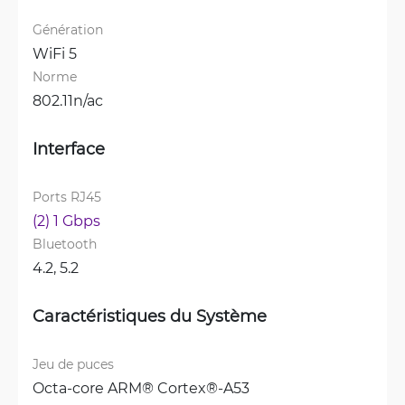
Génération
WiFi 5
Norme
802.11n/ac
Interface
Ports RJ45
(2) 1 Gbps
Bluetooth
4.2, 
5.2
Caractéristiques du Système
Jeu de puces
Octa-core ARM® Cortex®-A53