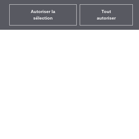
Autoriser la
Tout
sélection
autoriser
FR
EUR
avec la TVA à 20%
,
France
Catalogue
À propos
Équipement d’Extérieur
Entreprise
Sans Fil
Marques
Antennes Intégrées
Événements
WiFi 5
StarCoins
Câbles Pigtails
Contacts
Montures et supports
Termes et Conditions
Licences
Confidentialité