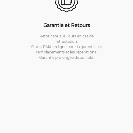
Garantie et Retours
Retour sous 30 jours en cas de
rétractation.
Statut RMA en ligne pour la garantie, les
remplacements et les réparations.
Garantie prolongée disponible.