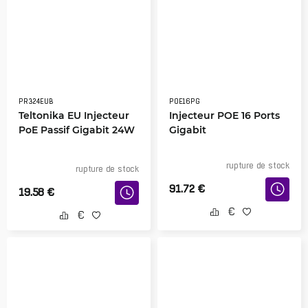
PR324EUB
POE16PG
Teltonika EU Injecteur
Injecteur POE 16 Ports
PoE Passif Gigabit 24W
Gigabit
rupture de stock
rupture de stock
91.72
€
19.58
€