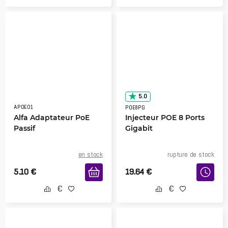
5.0
APOE01
POE8PG
Alfa Adaptateur PoE
Injecteur POE 8 Ports
Passif
Gigabit
en stock
rupture de stock
5.10
€
19.64
€