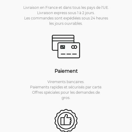
Livraison en France et dans tous les pays de l'UE.
Livraison express sous 1 à 2 jours.
Les commandes sont expédiées sous 24 heures
les jours ouvrables.
Paiement
Virements bancaires.
Paiements rapides et sécurisés par carte.
Offres spéciales pour les demandes de
gros.