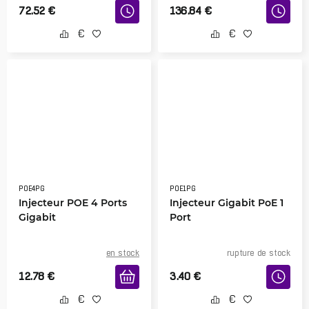
72.52
€
136.84
€
POE4PG
POE1PG
Injecteur POE 4 Ports
Injecteur Gigabit PoE 1
Gigabit
Port
en stock
rupture de stock
12.78
€
3.40
€