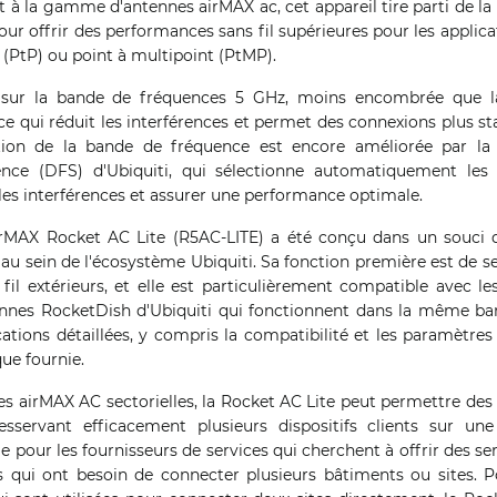
t à la gamme d'antennes airMAX ac, cet appareil tire parti de l
our offrir des performances sans fil supérieures pour les applic
 (PtP) ou point à multipoint (PtMP).
e sur la bande de fréquences 5 GHz, moins encombrée que 
e qui réduit les interférences et permet des connexions plus stab
ection de la bande de fréquence est encore améliorée par la
ce (DFS) d'Ubiquiti, qui sélectionne automatiquement les
les interférences et assurer une performance optimale.
airMAX Rocket AC Lite (R5AC-LITE) a été conçu dans un souci d
 sein de l'écosystème Ubiquiti. Sa fonction première est de se
fil extérieurs, et elle est particulièrement compatible avec le
ennes RocketDish d'Ubiquiti qui fonctionnent dans la même ba
ations détaillées, y compris la compatibilité et les paramètres 
que fournie.
s airMAX AC sectorielles, la Rocket AC Lite peut permettre des
esservant efficacement plusieurs dispositifs clients sur un
le pour les fournisseurs de services qui cherchent à offrir des se
s qui ont besoin de connecter plusieurs bâtiments ou sites. P