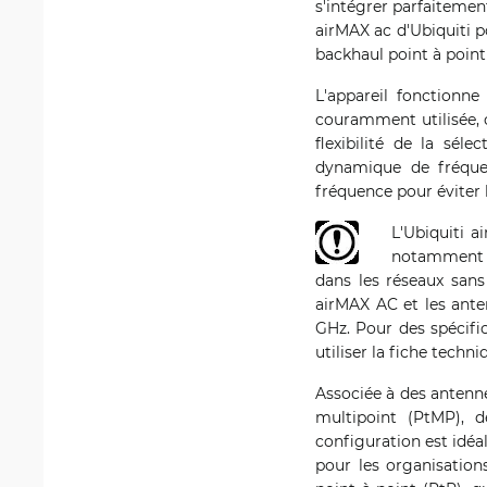
s'intégrer parfaitemen
airMAX ac d'Ubiquiti p
backhaul point à point
L'appareil fonctionn
couramment utilisée, c
flexibilité de la sél
dynamique de fréquen
fréquence pour éviter 
L'Ubiquiti 
notamment au
dans les réseaux sans 
airMAX AC et les ant
GHz. Pour des spécific
utiliser la fiche techni
Associée à des antenne
multipoint (PtMP), d
configuration est idéa
pour les organisation