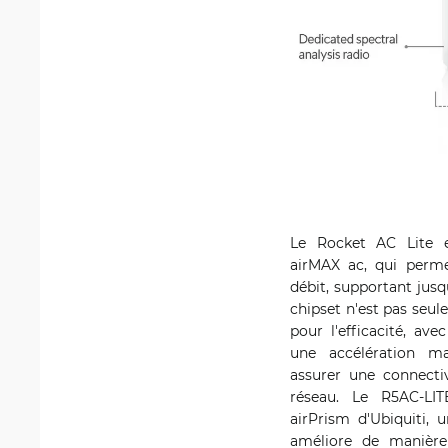
Le Rocket AC Lite e
airMAX ac, qui perm
débit, supportant jusq
chipset n'est pas seul
pour l'efficacité, ave
une accélération ma
assurer une connectiv
réseau. Le R5AC-LIT
airPrism d'Ubiquiti, 
améliore de manière s