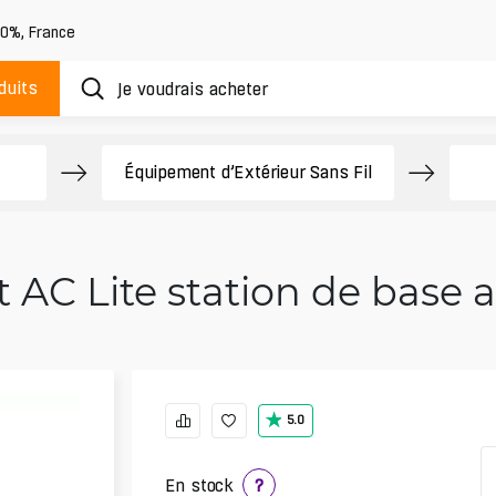
20%
,
France
duits
Équipement d’Extérieur Sans Fil
t AC Lite station de base 
5.0
En stock
?