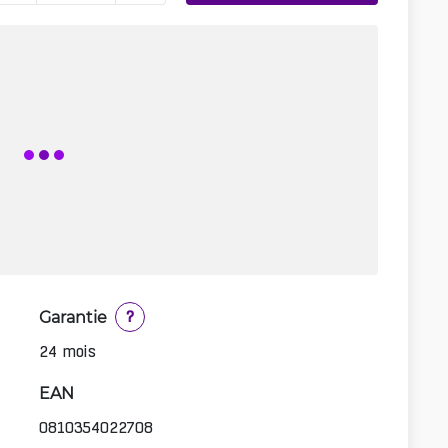
Garantie
?
24 mois
EAN
0810354022708