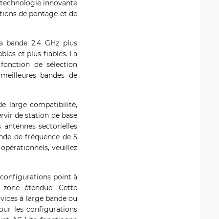
a technologie innovante
ations de pontage et de
la bande 2,4 GHz plus
les et plus fiables. La
 fonction de sélection
 meilleures bandes de
e large compatibilité,
rvir de station de base
s antennes sectorielles
nde de fréquence de 5
opérationnels, veuillez
 configurations point à
e zone étendue. Cette
rvices à large bande ou
our les configurations