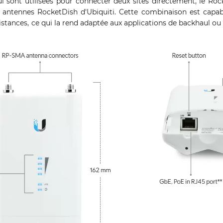
ui sont utilisées pour connecter deux sites directement, le Ro
 antennes RocketDish d'Ubiquiti. Cette combinaison est capab
istances, ce qui la rend adaptée aux applications de backhaul ou 